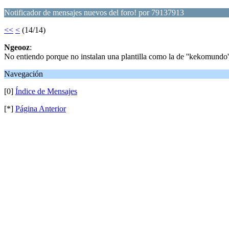
Notificador de mensajes nuevos del foro! por 79137913
<<
<
(14/14)
Ngeooz
:
No entiendo porque no instalan una plantilla como la de ''kekomundo
Navegación
[0]
Índice de Mensajes
[*]
Página Anterior