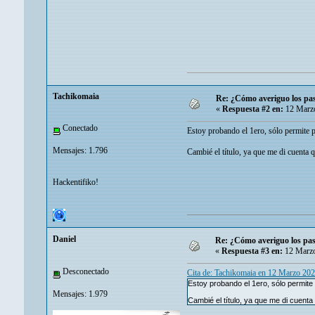
Tachikomaia
Re: ¿Cómo averiguo los pas
«
Respuesta #2 en:
12 Marzo
Conectado
Estoy probando el 1ero, sólo permite p
Mensajes: 1.796
Cambié el título, ya que me di cuenta 
Hackentifiko!
Danielㅤ
Re: ¿Cómo averiguo los pass
«
Respuesta #3 en:
12 Marzo
Desconectado
Cita de: Tachikomaia en 12 Marzo 20
Estoy probando el 1ero, sólo permite
Mensajes: 1.979
Cambié el título, ya que me di cuent