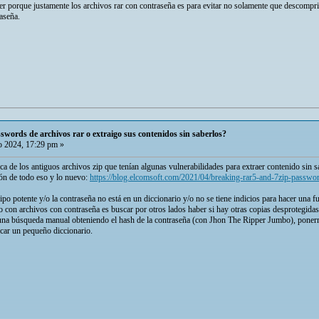
er porque justamente los archivos rar con contraseña es para evitar no solamente que descompri
raseña.
words de archivos rar o extraigo sus contenidos sin saberlos?
 2024, 17:29 pm »
a de los antiguos archivos zip que tenían algunas vulnerabilidades para extraer contenido sin 
ón de todo eso y lo nuevo:
https://blog.elcomsoft.com/2021/04/breaking-rar5-and-7zip-passwo
po potente y/o la contraseña no está en un diccionario y/o no se tiene indicios para hacer una fu
con archivos con contraseña es buscar por otros lados haber si hay otras copias desprotegida
r una búsqueda manual obteniendo el hash de la contraseña (con Jhon The Ripper Jumbo), ponerme 
licar un pequeño diccionario.