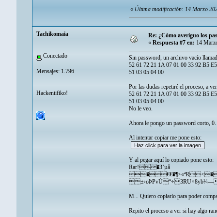
«
Última modificación: 14 Marzo 20
Tachikomaia
Re: ¿Cómo averiguo los pass
«
Respuesta #7 en:
14 Marzo
Conectado
Sin password, un archivo vacío llamad
52 61 72 21 1A 07 01 00 33 92 B5 E5
Mensajes: 1.796
51 03 05 04 00
Por las dudas repetiré el proceso, a ve
Hackentifiko!
52 61 72 21 1A 07 01 00 33 92 B5 E5
51 03 05 04 00
No le veo.
Ahora le pongo un password corto, 0. N
Al intentar copiar me pone esto:
Y al pegar aquí lo copiado pone esto:
Rar!�3’µå
�€€�¶>«ªR<�€� 
±›oÞPvÚ“÷3RU×8yb¼
M... Quiero copiarlo para poder comp
Repito el proceso a ver si hay algo ra