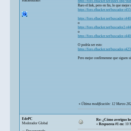
Hackentifiko!
https://foro.elhacker.net/index.php?
Raro el link, pero en fin, lo que mejor
https://foro.elhacker.net/buscador-t45
https://foro.elhacker.net/buscador-t44
o
https://foro.elhacker.net/buscador2
o
https://foro.elhacker.net/buscador-t44
O podría ser esto:
https://foro.elhacker.net/buscador-t42
Pero mejor confírmenme que siguen sir
«
Última modificación: 12 Marzo 20
EdePC
Re: ¿Cómo averiguo lo
Moderador Global
«
Respuesta #1 en:
10 M