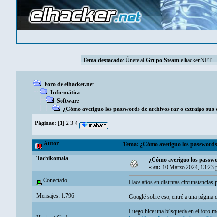
Tema destacado
:
Únete al
Grupo Steam
elhacker.NET
Foro de elhacker.net
Informática
Software
¿Cómo averiguo los passwords de archivos rar o extraigo sus 
Páginas:
[
1
]
2
3
4
Autor
Tema: ¿Cómo averiguo los passwords de
Tachikomaia
¿Cómo averiguo los passwor
«
en:
10 Marzo 2024, 13:23 
Conectado
Hace años en distintas circunstancias 
Mensajes: 1.796
Googlé sobre eso, entré a una página 
Luego hice una búsqueda en el foro mos