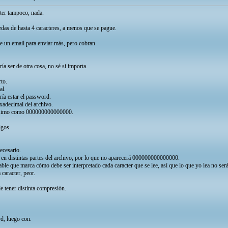
cter tampoco, nada.
das de hasta 4 caracteres, a menos que se pague.
e un email para enviar más, pero cobran.
ía ser de otra cosa, no sé si importa.
to.
al.
ría estar el password.
xadecimal del archivo.
uísimo como 000000000000000.
igos.
necesario.
 en distintas partes del archivo, por lo que no aparecerá 000000000000000.
able que marca cómo debe ser interpretado cada caracter que se lee, así que lo que yo lea no ser
 caracter, peor.
e tener distinta compresión.
d, luego con.