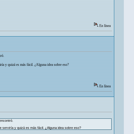
En línea
ró.
ría y quizá es más fácil. ¿Alguna idea sobre eso?
En línea
encontró.
e serviría y quizá es más fácil. ¿Alguna idea sobre eso?