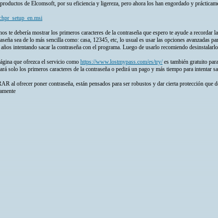
roductos de Elcomsoft, por su eficiencia y ligereza, pero ahora los han engordado y práctica
rchpr_setup_en.msi
os te debería mostrar los primeros caracteres de la contraseña que espero te ayude a recordar 
aseña sea de lo más sencilla como: casa, 12345, etc, lo usual es usar las opciones avanzadas par
 años intentando sacar la contraseña con el programa. Luego de usarlo recomiendo desinstalarlo
página que ofrezca el servicio como
https://www.lostmypass.com/es/try/
es también gratuito para
rá solo los primeros caracteres de la contraseña o pedirá un pago y más tiempo para intentar s
 al ofrecer poner contraseña, están pensados para ser robustos y dar cierta protección que de
damente