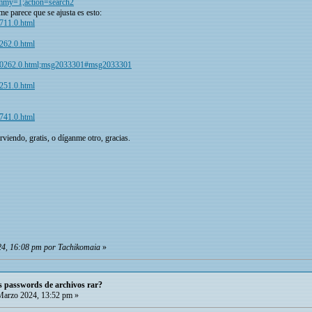
dummy=1;action=search2
 me parece que se ajusta es esto:
5711.0.html
0262.0.html
-t440262.0.html;msg2033301#msg2033301
0251.0.html
3741.0.html
viendo, gratis, o díganme otro, gracias.
24, 16:08 pm por Tachikomaia
»
s passwords de archivos rar?
arzo 2024, 13:52 pm »