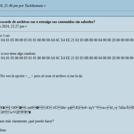
24, 21:46 pm por Tachikomaia
»
words de archivos rar o extraigo sus contenidos sin saberlos?
 2024, 22:27 pm »
o 1.txt:
 0A 01 05 06 00 05 01 01 80 80 00 A6 6C E4 EE 21 02 03 0B 80 00 04 80 00 20 00 00 00 0
r si eso tiene algo random:
 0A 01 05 06 00 05 01 01 80 80 00 A6 6C E4 EE 21 02 03 0B 80 00 04 80 00 20 00 00 00 0
o veo la opción >__< pero al crear el archivo sí me la da.
[ O€�1.txt0�Æ ëÜðûr<p§Æ|e®<úçV‘²¤ü«;tf¸«ÿ´5ôÏæÅ
—ëwVQ�
arar más claramente ¿qué puedo hacer?
ndom.