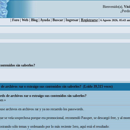
Bienvenido(a),
Visi
¿Perdi
|
Foro
|
Web
|
Blog
|
Ayuda
|
Buscar
|
Ingresar
|
Registrarse
|
6 Agosto 2026, 05:43 a
contenidos sin saberlos?
 archivos rar o extraigo sus contenidos sin saberlos? (Leído 39,315 veces)
ds de archivos rar o extraigo sus contenidos sin saberlos?
pm »
puse archivos en archivos rar y ya no recuerdo los passwords.
que se veía sospechosa porque era promocional, recomendó Passper, se descargó free, y al mom
trando sólo temas y ordenando por lo más reciente 1ero, aquí está el resultado: