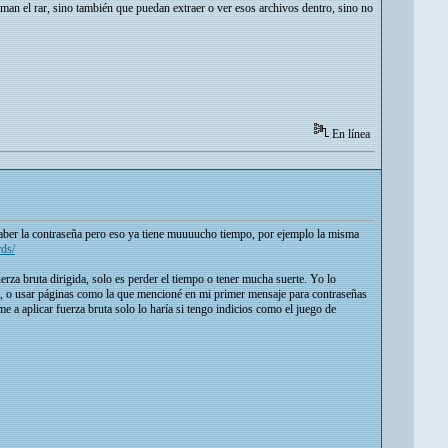
man el rar, sino también que puedan extraer o ver esos archivos dentro, sino no
En línea
saber la contraseña pero eso ya tiene muuuucho tiempo, por ejemplo la misma
rds/
erza bruta dirigida, solo es perder el tiempo o tener mucha suerte. Yo lo
s, o usar páginas como la que mencioné en mi primer mensaje para contraseñas
a aplicar fuerza bruta solo lo haría si tengo indicios como el juego de