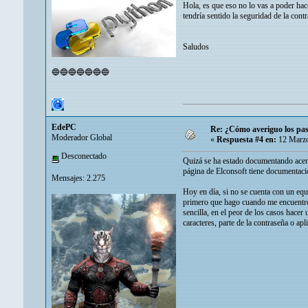
Hola, es que eso no lo vas a poder hac
tendría sentido la seguridad de la cont
Saludos
🔵🔵🔵🔵🔵🔵🔵
EdePC
Re: ¿Cómo averiguo los pass
Moderador Global
«
Respuesta #4 en:
12 Marzo
Desconectado
Quizá se ha estado documentando acerc
página de Elconsoft tiene documentaci
Mensajes: 2.275
Hoy en día, si no se cuenta con un equi
primero que hago cuando me encuentro 
sencilla, en el peor de los casos hace
caracteres, parte de la contraseña o ap