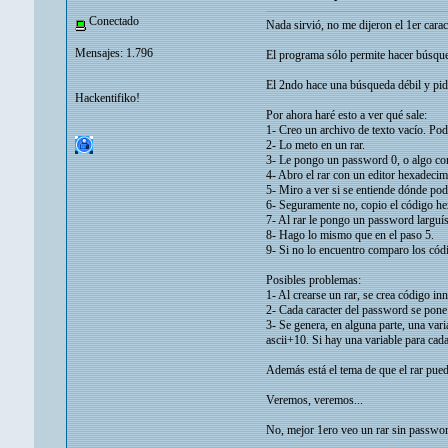
Conectado
Nada sirvió, no me dijeron el 1er cara
Mensajes: 1.796
El programa sólo permite hacer búsque
El 2ndo hace una búsqueda débil y pid
Hackentifiko!
Por ahora haré esto a ver qué sale:
1- Creo un archivo de texto vacío. Podr
2- Lo meto en un rar.
3- Le pongo un password 0, o algo cor
4- Abro el rar con un editor hexadecim
5- Miro a ver si se entiende dónde pod
6- Seguramente no, copio el código he
7- Al rar le pongo un password larg
8- Hago lo mismo que en el paso 5.
9- Si no lo encuentro comparo los cód
Posibles problemas:
1- Al crearse un rar, se crea código in
2- Cada caracter del password se pone
3- Se genera, en alguna parte, una vari
ascii+10. Si hay una variable para cada
Además está el tema de que el rar pued
Veremos, veremos...
No, mejor 1ero veo un rar sin passwor