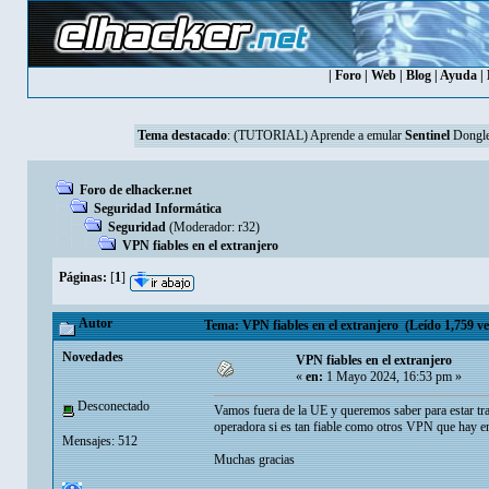
|
Foro
|
Web
|
Blog
|
Ayuda
|
Tema destacado
:
(TUTORIAL) Aprende a emular
Sentinel
Dongle
Foro de elhacker.net
Seguridad Informática
Seguridad
(Moderador:
r32
)
VPN fiables en el extranjero
Páginas:
[
1
]
Autor
Tema: VPN fiables en el extranjero (Leído 1,759 ve
Novedades
VPN fiables en el extranjero
«
en:
1 Mayo 2024, 16:53 pm »
Desconectado
Vamos fuera de la UE y queremos saber para estar tra
operadora si es tan fiable como otros VPN que hay e
Mensajes: 512
Muchas gracias