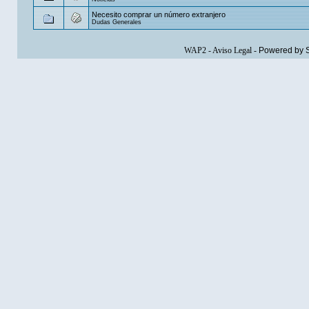
Necesito comprar un número extranjero
Dudas Generales
WAP2
-
Aviso Legal
-
Powered by 