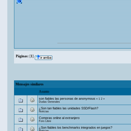
Páginas:
[
1
]
Mensajes similares
Asunto
son fiables las personas de anonymous
«
1
2
»
Dudas Generales
¿Son tan fiables las unidades SSD/Flash?
Noticias
Compras online al extranjero
Foro Libre
¿Son fiables los benchmarks integrados en juegos?
Noticias