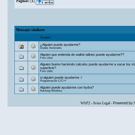
Páginas:
[
1
]
Mensajes similares
Asunto
¿Alguien puede ayudarme?
Dudas Generales
Alguien que entienda de walkie talkies puede ayudarme??
Foro Libre
Alguien bueno haciendo calculos puede ayudarme a sacar los m
superficie?
Foro Libre
si alguien puede ayudarme :/
Programación C/C++
Alguien puede ayudarme con hydra?
Hacking Wireless
WAP2
-
Aviso Legal
-
Powered by 