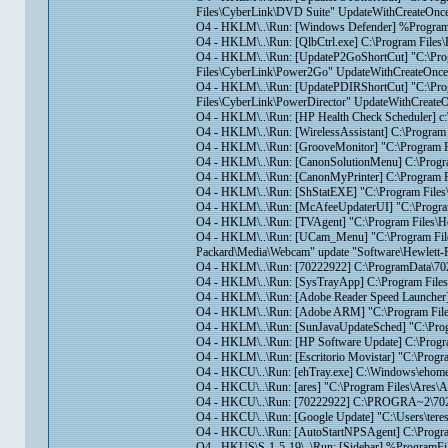
Files\CyberLink\DVD Suite" UpdateWithCreateOnce
O4 - HKLM\..\Run: [Windows Defender] %Progra
O4 - HKLM\..\Run: [QlbCtrl.exe] C:\Program Files\
O4 - HKLM\..\Run: [UpdateP2GoShortCut] "C:\Pr
Files\CyberLink\Power2Go" UpdateWithCreateOn
O4 - HKLM\..\Run: [UpdatePDIRShortCut] "C:\Pro
Files\CyberLink\PowerDirector" UpdateWithCreat
O4 - HKLM\..\Run: [HP Health Check Scheduler] c
O4 - HKLM\..\Run: [WirelessAssistant] C:\Program
O4 - HKLM\..\Run: [GrooveMonitor] "C:\Program Fi
O4 - HKLM\..\Run: [CanonSolutionMenu] C:\Prog
O4 - HKLM\..\Run: [CanonMyPrinter] C:\Program F
O4 - HKLM\..\Run: [ShStatEXE] "C:\Program Fi
O4 - HKLM\..\Run: [McAfeeUpdaterUI] "C:\Progr
O4 - HKLM\..\Run: [TVAgent] "C:\Program Files\H
O4 - HKLM\..\Run: [UCam_Menu] "C:\Program File
Packard\Media\Webcam" update "Software\Hewlett
O4 - HKLM\..\Run: [70222922] C:\ProgramData\70
O4 - HKLM\..\Run: [SysTrayApp] C:\Program File
O4 - HKLM\..\Run: [Adobe Reader Speed Launcher] 
O4 - HKLM\..\Run: [Adobe ARM] "C:\Program Fi
O4 - HKLM\..\Run: [SunJavaUpdateSched] "C:\Prog
O4 - HKLM\..\Run: [HP Software Update] C:\Prog
O4 - HKLM\..\Run: [Escritorio Movistar] "C:\Progr
O4 - HKCU\..\Run: [ehTray.exe] C:\Windows\ehome
O4 - HKCU\..\Run: [ares] "C:\Program Files\Ares\A
O4 - HKCU\..\Run: [70222922] C:\PROGRA~2\702
O4 - HKCU\..\Run: [Google Update] "C:\Users\tere
O4 - HKCU\..\Run: [AutoStartNPSAgent] C:\Prog
O4 - HKUS\S-1-5-19\..\Run: [Sidebar] %ProgramF