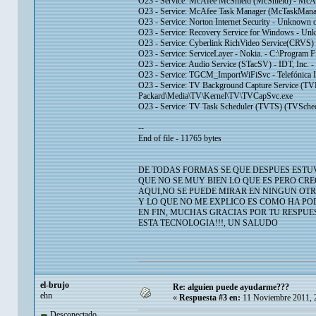
O23 - Service: McAfee McShield (McShield) - McAfe
O23 - Service: McAfee Task Manager (McTaskManage
O23 - Service: Norton Internet Security - Unknown o
O23 - Service: Recovery Service for Windows - U
O23 - Service: Cyberlink RichVideo Service(CRVS) 
O23 - Service: ServiceLayer - Nokia. - C:\Program F
O23 - Service: Audio Service (STacSV) - IDT, Inc.
O23 - Service: TGCM_ImportWiFiSvc - Telefónica I
O23 - Service: TV Background Capture Service (T
Packard\Media\TV\Kernel\TV\TVCapSvc.exe
O23 - Service: TV Task Scheduler (TVTS) (TVSche
--
End of file - 11765 bytes
DE TODAS FORMAS SE QUE DESPUES ESTUV
QUE NO SE MUY BIEN LO QUE ES PERO CRE
AQUI,NO SE PUEDE MIRAR EN NINGUN OTRO
Y LO QUE NO ME EXPLICO ES COMO HA PO
EN FIN, MUCHAS GRACIAS POR TU RESPUE
ESTA TECNOLOGIA!!!, UN SALUDO
el-brujo
Re: alguien puede ayudarme???
ehn
«
Respuesta #3 en:
11 Noviembre 2011, 
Desconectado