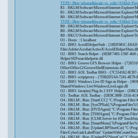
TYPE=3&tp=iehome&locale=es_es&c=91&bd=Pavi
R1 - HKLM\Software\Microsoft\Internet Explorer\
R1 - HKLM\Software\Microsoft\Internet Explorer\M
R0 - HKLM\Software\Microsoft\Internet Explorer\M
TYPE=3&tp=iehome&locale=es_es&c=91&bd=Pavi
R0 - HKLM\Software\Microsoft\Internet Explorer\Se
R0 - HKLM\Software\Microsoft\Internet Explorer\S
R0 - HKCU\Software\Microsoft\Internet Explorer\T
O1 - Hosts: ::1 localhost
O2 - BHO: AcroIEHelperStub - {18DF081C-E8AD
Files\Adobe\Acrobat\ActiveX\AcroIEHelperShim.dll
O2 - BHO: Search Helper - {6EBF7485-159F-4bff-
Helper\SEPsearchhelperie.dll
O2 - BHO: Groove GFS Browser Helper - {72853
Office\Office12\GrooveShellExtensions.dll
O2 - BHO: AOL Toolbar BHO - {7C554162-8CB7-45
O2 - BHO: scriptproxy - {7DB2D5A0-7241-4E79-B68
O2 - BHO: Windows Live ID Sign-in Helper - {9
Shared\Windows Live\WindowsLiveLogin.dll
O2 - BHO: Java(tm) Plug-In 2 SSV Helper - {DBC8
O3 - Toolbar: AOL Toolbar - {DE9C389F-3316-41A
O4 - HKLM\..\Run: [StartCCC] "C:\Program Files\
O4 - HKLM\..\Run: [SynTPEnh] %ProgramFiles%\
O4 - HKLM\..\Run: [DVDAgent] "C:\Program File
O4 - HKLM\..\Run: [TSMAgent] "C:\Program Files
O4 - HKLM\..\Run: [CLMLServer for HP TouchSma
O4 - HKLM\..\Run: [SmartMenu] %ProgramFiles%\
O4 - HKLM\..\Run: [UpdateLBPShortCut] "C:\Progr
Files\CyberLink\LabelPrint" UpdateWithCreateOnce 
O4 - HKLM\..\Run: [UpdatePSTShortCut] "C:\Prog