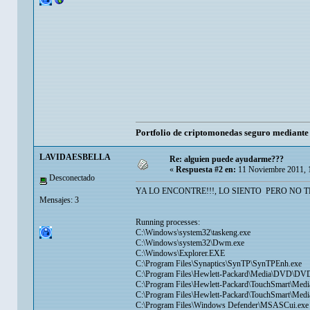
Portfolio de criptomonedas seguro mediant
LAVIDAESBELLA
Re: alguien puede ayudarme???
«
Respuesta #2 en:
11 Noviembre 2011, 
Desconectado
YA LO ENCONTRE!!!, LO SIENTO PERO NO 
Mensajes: 3
Running processes:
C:\Windows\system32\taskeng.exe
C:\Windows\system32\Dwm.exe
C:\Windows\Explorer.EXE
C:\Program Files\Synaptics\SynTP\SynTPEnh.exe
C:\Program Files\Hewlett-Packard\Media\DVD\DV
C:\Program Files\Hewlett-Packard\TouchSmart\Med
C:\Program Files\Hewlett-Packard\TouchSmart\M
C:\Program Files\Windows Defender\MSASCui.exe