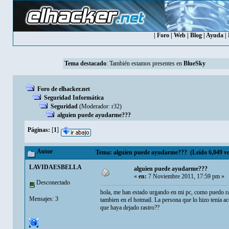
|
Foro
|
Web
|
Blog
|
Ayuda
|
Tema destacado
: También estamos presentes en
BlueSky
Foro de elhacker.net
Seguridad Informática
Seguridad
(Moderador:
r32
)
alguien puede ayudarme???
Páginas:
[
1
]
Autor
Tema: alguien puede ayudarme??? (Leído 6,049 ve
LAVIDAESBELLA
alguien puede ayudarme???
«
en:
7 Noviembre 2011, 17:59 pm »
Desconectado
hola, me han estado urgando en mi pc, como puedo ra
Mensajes: 3
tambien en el hotmail. La persona que lo hizo tenia 
que haya dejado rastro??