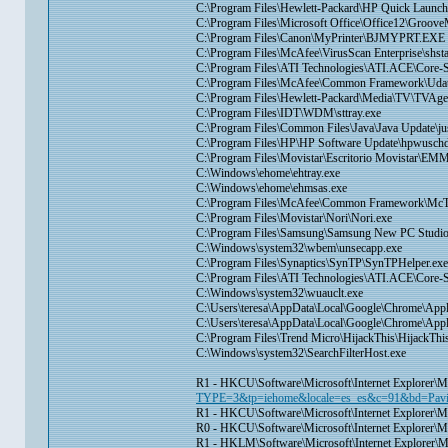
C:\Program Files\Hewlett-Packard\HP Quick Laun
C:\Program Files\Microsoft Office\Office12\Groove
C:\Program Files\Canon\MyPrinter\BJMYPRT.EXE
C:\Program Files\McAfee\VirusScan Enterprise\shsta
C:\Program Files\ATI Technologies\ATI.ACE\Core-
C:\Program Files\McAfee\Common Framework\Udat
C:\Program Files\Hewlett-Packard\Media\TV\TVAge
C:\Program Files\IDT\WDM\sttray.exe
C:\Program Files\Common Files\Java\Java Update\ju
C:\Program Files\HP\HP Software Update\hpwusch
C:\Program Files\Movistar\Escritorio Movistar\E
C:\Windows\ehome\ehtray.exe
C:\Windows\ehome\ehmsas.exe
C:\Program Files\McAfee\Common Framework\McT
C:\Program Files\Movistar\Nori\Nori.exe
C:\Program Files\Samsung\Samsung New PC Studi
C:\Windows\system32\wbem\unsecapp.exe
C:\Program Files\Synaptics\SynTP\SynTPHelper.exe
C:\Program Files\ATI Technologies\ATI.ACE\Core-S
C:\Windows\system32\wuauclt.exe
C:\Users\teresa\AppData\Local\Google\Chrome\Appl
C:\Users\teresa\AppData\Local\Google\Chrome\Appl
C:\Program Files\Trend Micro\HijackThis\HijackThi
C:\Windows\system32\SearchFilterHost.exe
R1 - HKCU\Software\Microsoft\Internet Explorer
TYPE=3&tp=iehome&locale=es_es&c=91&bd=Pavi
R1 - HKCU\Software\Microsoft\Internet Explorer\M
R0 - HKCU\Software\Microsoft\Internet Explorer\M
R1 - HKLM\Software\Microsoft\Internet Explorer