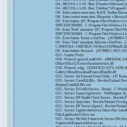
O4 - HKUS\S-1-5-19\..\Run: [WindowsWelcomeCent
O4 - HKUS\S-1-5-20\..\Run: [Sidebar] %ProgramFile
O8 - Extra context menu item: &AOL Toolbar Buscar
O8 - Extra context menu item: E&xportar a Micr
O9 - Extra button: @C:\Program Files\Windows Li
D9FCDDC9D600} - C:\Program Files\Windows Live\
O9 - Extra 'Tools' menuitem: @C:\Program Files\
D9FCDDC9D600} - C:\Program Files\Windows Live\
O9 - Extra button: Enviar a OneNote - {267000
O9 - Extra 'Tools' menuitem: &Enviar a OneNote 
C:\PROGRA~1\MICROS~3\Office12\ONBttnIE.dll
O9 - Extra button: Research - {92780B25-18
O13 - Gopher Prefix:
O18 - Protocol: grooveLocalGWS - {88FED34C-F
Office\Office12\GrooveSystemServices.dll
O18 - Protocol: wlpg - {E43EF6CD-A37A-4A9B-9E
Gallery\AlbumDownloadProtocolHandler.dll
O23 - Service: Ati External Event Utility - ATI Tec
O23 - Service: Com4QLBEx - Hewlett-Packard Deve
Buttons\Com4QLBEx.exe
O23 - Service: FsUsbExService - Teruten - C:\Win
O23 - Service: GamesAppService - WildTangent, In
O23 - Service: HP Health Check Service - Hewlett-P
O23 - Service: hpqwmiex - Hewlett-Packard Develo
O23 - Service: HP Service (hpsrv) - Hewlett-Packa
O23 - Service: LightScribeService Direct Disc Labe
Files\LightScribe\LSSrvc.exe
O23 - Service: McAfee Framework Service (McAfe
Framework\FrameworkService.exe