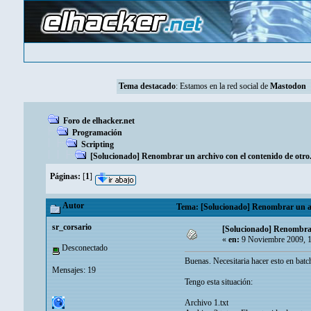
Tema destacado
: Estamos en la red social de
Mastodon
Foro de elhacker.net
Programación
Scripting
[Solucionado] Renombrar un archivo con el contenido de otro
Páginas:
[
1
]
Autor
Tema: [Solucionado] Renombrar un arc
sr_corsario
[Solucionado] Renombrar 
«
en:
9 Noviembre 2009, 
Desconectado
Buenas. Necesitaria hacer esto en batc
Mensajes: 19
Tengo esta situación:
Archivo 1.txt