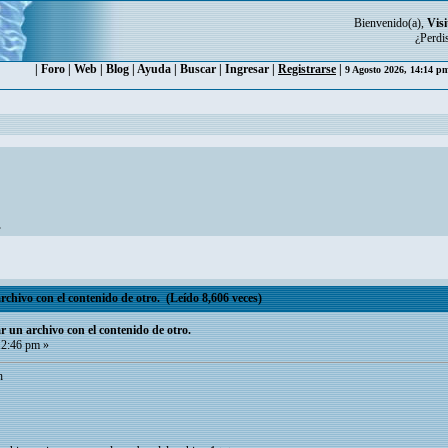
Bienvenido(a),
Visi
¿Perdi
|
Foro
|
Web
|
Blog
|
Ayuda
|
Buscar
|
Ingresar
|
Registrarse
|
9 Agosto 2026, 14:14 
.
hivo con el contenido de otro. (Leído 8,606 veces)
un archivo con el contenido de otro.
12:46 pm »
h