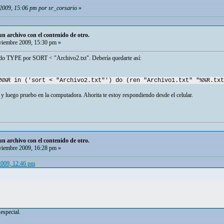
2009, 15:06 pm por sr_corsario
»
 archivo con el contenido de otro.
iembre 2009, 15:30 pm »
do TYPE por SORT < "Archivo2.txt". Debería quedarte así:
 %%R in ('sort < "Archivo2.txt"') do (ren "Archivo1.txt" "%%R.txt
 y luego pruebo en la computadora. Ahorita te estoy respondiendo desde el celular.
 archivo con el contenido de otro.
iembre 2009, 16:28 pm »
2009, 12:46 pm
 especial.