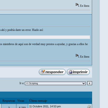
En línea
 ahí y podría darte un error. Hazlo así:
os miembros de aquí son de verdad muy prestos a ayudar, y gracias a ellos he
En línea
Ir a:
Respuestas
Vistas
Último mensaje
11 Octubre 2011, 14:53 pm
2
5,233