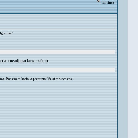
En línea
 algo más?
drías que adjuntar la extensión tú:
a. Por eso te hacía la pregunta. Ve si te sirve eso.