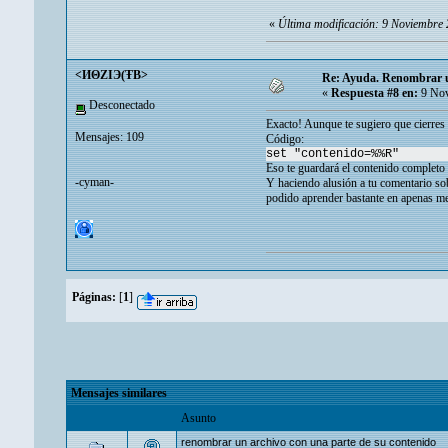
«
Última modificación: 9 Noviembre 
<ИΘZIЭ(ŦB>
Re: Ayuda. Renombrar un
«
Respuesta #8 en:
9 Nov
Desconectado
Exacto! Aunque te sugiero que cierres en
Mensajes: 109
Código:
set "contenido=%%R"
Eso te guardará el contenido completo 
-cyman-
Y haciendo alusión a tu comentario so
podido aprender bastante en apenas me
Páginas:
[
1
]
Mensajes similares
Asunto
renombrar un archivo con una parte de su contenido