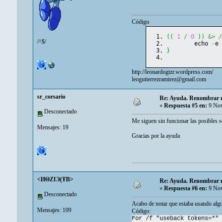
Código
(
(
1
/
0
)
)
&>
/^$/
	echo 
-
e
}
http://leonardogtzr.wordpress.com/
leogutierrezramirez@gmail.com
sr_corsario
Re: Ayuda. Renombrar un
«
Respuesta #5 en:
9 Nov
Desconectado
Me siguen sin funcionar las posibles so
Mensajes: 19
Gracias por la ayuda
<ИΘZIЭ(ŦB>
Re: Ayuda. Renombrar un
«
Respuesta #6 en:
9 Nov
Desconectado
Acabo de notar que estaba usando algo 
Mensajes: 109
Código:
For /f "useback tokens=*" 