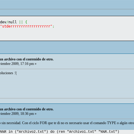
/
dev
/
null 
||
{
 
"stderrrrrrrrrrrrrrrrrrr"
;
 archivo con el contenido de otro.
iembre 2009, 17:16 pm »
luciones :'(
 archivo con el contenido de otro.
iembre 2009, 18:36 pm »
sin necesidad. Con el ciclo FOR que te di no es necesario usar el comando TYPE o algún otro, 
%%R in ("Archivo2.txt") do (ren "Archivo1.txt" "%%R.txt")