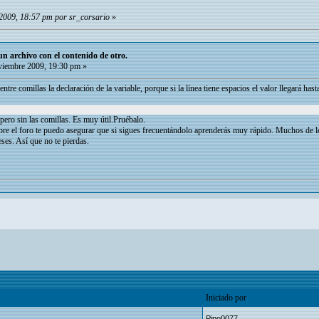
2009, 18:57 pm por sr_corsario
»
 archivo con el contenido de otro.
iembre 2009, 19:30 pm »
tre comillas la declaración de la variable, porque si la línea tiene espacios el valor llegará hasta
pero sin las comillas. Es muy útil.Pruébalo.
bre el foro te puedo asegurar que si sigues frecuentándolo aprenderás muy rápido. Muchos de l
ses. Así que no te pierdas.
Iniciado por
Pipo0077