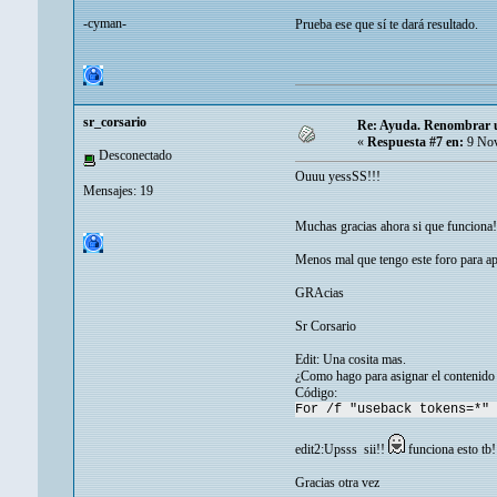
-cyman-
Prueba ese que sí te dará resultado.
sr_corsario
Re: Ayuda. Renombrar un
«
Respuesta #7 en:
9 Nov
Desconectado
Ouuu yessSS!!!
Mensajes: 19
Muchas gracias ahora si que funciona!
Menos mal que tengo este foro para ap
GRAcias
Sr Corsario
Edit: Una cosita mas.
¿Como hago para asignar el contenido 
Código:
For /f "useback tokens=*" 
edit2:Upsss sii!!
funciona esto tb!
Gracias otra vez