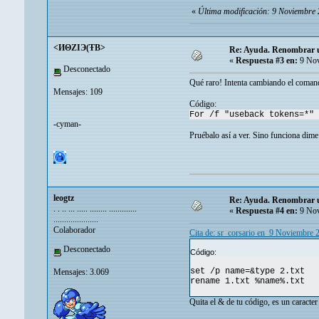
«
Última modificación: 9 Noviembre 
<ИΘZIЭ(ŦB>
Re: Ayuda. Renombrar un
«
Respuesta #3 en:
9 Nov
Desconectado
Qué raro! Intenta cambiando el coman
Mensajes: 109
Código:
For /f "useback tokens=*"
-cyman-
Pruébalo así a ver. Sino funciona dime
leogtz
Re: Ayuda. Renombrar un
. . .. ... ..... ........ .............
«
Respuesta #4 en:
9 Nov
.....................
Colaborador
Cita de: sr_corsario en 9 Noviembre 
Desconectado
Código:
set /p name=&type 2.txt
Mensajes: 3.069
rename 1.txt %name%.txt
Quita el & de tu código, es un caracter