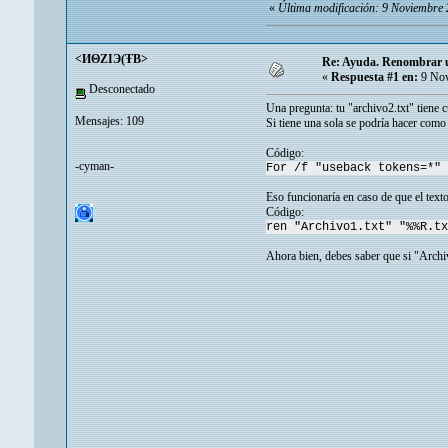
«
Última modificación: 9 Noviembre 
<ИΘZIЭ(ŦB>
Re: Ayuda. Renombrar un
«
Respuesta #1 en:
9 Nov
Desconectado
Una pregunta: tu "archivo2.txt" tiene c
Mensajes: 109
Si tiene una sola se podría hacer como
Código:
-cyman-
For /f "useback tokens=*" 
Eso funcionaría en caso de que el text
Código:
ren "Archivo1.txt" "%%R.tx
Ahora bien, debes saber que si "Archivo