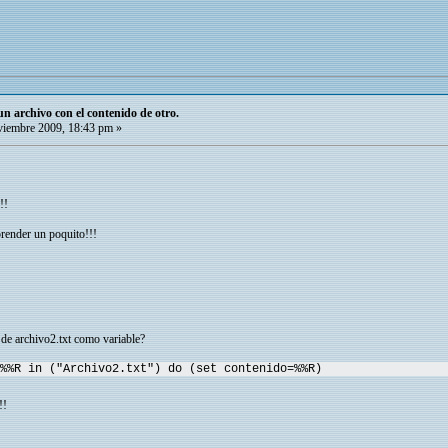
 archivo con el contenido de otro.
iembre 2009, 18:43 pm »
!!
render un poquito!!!
de archivo2.txt como variable?
%%R in ("Archivo2.txt") do (set contenido=%%R)
!!