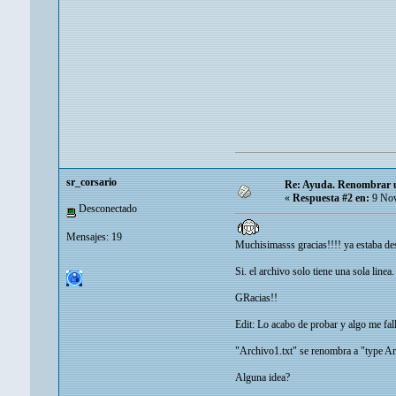
sr_corsario
Re: Ayuda. Renombrar un
«
Respuesta #2 en:
9 Nov
Desconectado
Mensajes: 19
Muchisimasss gracias!!!! ya estaba de
Si. el archivo solo tiene una sola line
GRacias!!
Edit: Lo acabo de probar y algo me fall
"Archivo1.txt" se renombra a "type Ar
Alguna idea?