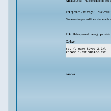
Archivo 2.txt -->El contenido de este 
Por ej esi en 2.txt tengo "Hello world
No necesito que verifique si el nombr
EDit: Había pensado en algo parecido 
Código:
set /p name=&type 2.txt
rename 1.txt %name%.txt
Gracias