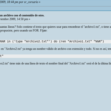
2009, 18:44 pm por sr_corsario
»
 archivo con el contenido de otro.
iembre 2009, 14:50 pm »
uantas líneas? Solo contiene el texto que quieres usar para renombrar el "archivo1.txt", o tiene
 propusiste, pero usando un FOR. Fíjate:
%%R in ('type "Archivo2.txt"') do (ren "Archivo1.txt" "%%R")
o en "Archivo2.txt" ya tenga un nombre válido de archivo con extensión y todo. Si no es así, ten
t"
2.txt" tiene más de una línea de texto el nombre final del "Archivo1.txt" será el de la última líne