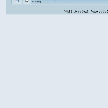
Scripting
WAP2
-
Aviso Legal
-
Powered by 