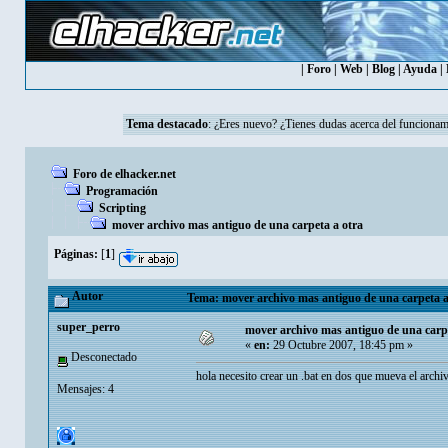
|
Foro
|
Web
|
Blog
|
Ayuda
|
Tema destacado
:
¿Eres nuevo? ¿Tienes dudas acerca del funcionam
Foro de elhacker.net
Programación
Scripting
mover archivo mas antiguo de una carpeta a otra
Páginas:
[
1
]
Autor
Tema: mover archivo mas antiguo de una carpeta a 
super_perro
mover archivo mas antiguo de una carpe
«
en:
29 Octubre 2007, 18:45 pm »
Desconectado
hola necesito crear un .bat en dos que mueva el archi
Mensajes: 4