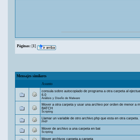
Páginas:
[
1
]
Mensajes similares
Asunto
consula sobre autocopiado de programa a otra carpeta al ejectu
6.0
Análisis y Diseño de Malware
Mover a otra carpeta y usar una archivo por orden de menor a 
BATCH
Scripting
Llamar un variable de otro archivo.php que esta en otra carpeta.
PHP
Mover de archivo a una carpeta en bat
Scripting
Mover archivos carpeta a carpeta