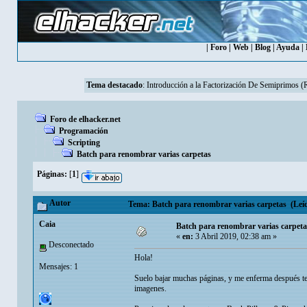
|
Foro
|
Web
|
Blog
|
Ayuda
|
Tema destacado
:
Introducción a la Factorización De Semiprimos 
Foro de elhacker.net
Programación
Scripting
Batch para renombrar varias carpetas
Páginas:
[
1
]
Autor
Tema: Batch para renombrar varias carpetas (Leíd
Caia
Batch para renombrar varias carpeta
«
en:
3 Abril 2019, 02:38 am »
Desconectado
Hola!
Mensajes: 1
Suelo bajar muchas páginas, y me enferma después ten
imagenes.