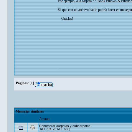
Por ejemplo, a la carpeta << Book Pillows & Pincushi
Sé que con un archivo bat lo podría hacer en un se
Gracias!
Páginas:
[
1
]
Mensajes similares
Asunto
Renombrar carpetas y subcarpetas
.NET (C#, VB.NET, ASP)