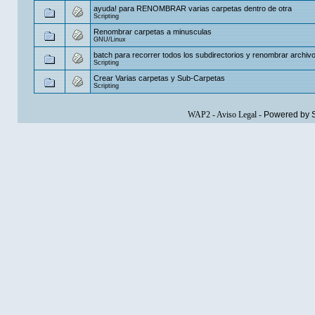
ayuda! para RENOMBRAR varias carpetas dentro de otra
Scripting
Renombrar carpetas a minusculas
GNU/Linux
batch para recorrer todos los subdirectorios y renombrar archiv
Scripting
Crear Varias carpetas y Sub-Carpetas
Scripting
WAP2
-
Aviso Legal
-
Powered by 