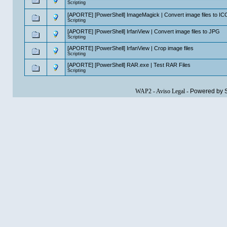
Scripting
[APORTE] [PowerShell] ImageMagick | Convert image files to IC
Scripting
[APORTE] [PowerShell] IrfanView | Convert image files to JPG
Scripting
[APORTE] [PowerShell] IrfanView | Crop image files
Scripting
[APORTE] [PowerShell] RAR.exe | Test RAR Files
Scripting
WAP2
-
Aviso Legal
-
Powered by 