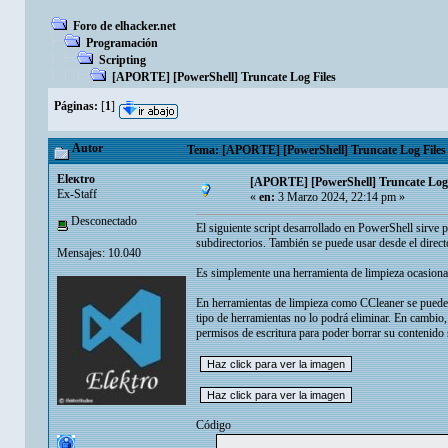
Foro de elhacker.net
Programación
Scripting
[APORTE] [PowerShell] Truncate Log Files
Páginas:
[
1
]
Autor
Tema: [APORTE] [PowerShell] Truncate Log Files 
Eleкtro
[APORTE] [PowerShell] Truncate Log 
Ex-Staff
«
en:
3 Marzo 2024, 22:14 pm »
Desconectado
El siguiente script desarrollado en PowerShell sirve pa
subdirectorios. También se puede usar desde el directo
Mensajes: 10.040
Es simplemente una herramienta de limpieza ocasiona
En herramientas de limpieza como CCleaner se puede es
tipo de herramientas no lo podrá eliminar. En cambio,
permisos de escritura para poder borrar su contenido s
Código