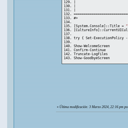
|                          
|                          
|                          
===========================
#>
[System.Console]::Title = 
"
[CultureInfo]::CurrentUICul
try { Set-ExecutionPolicy -
Show-WelcomeScreen
Confirm-Continue
Truncate-LogFiles
Show-GoodbyeScreen
«
Última modificación: 3 Marzo 2024, 22:16 pm po