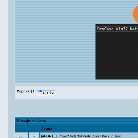
Páginas:
[
1
]
Mensajes similares
Asunto
[APORTE] [PowerShell] 3rd Party Driver Backup Tool