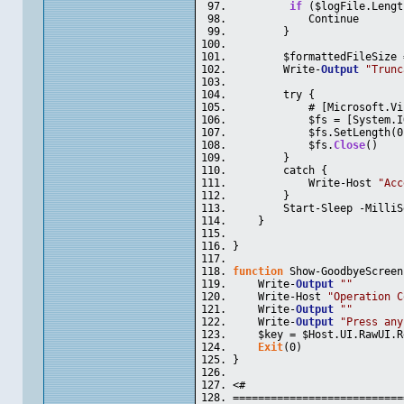
if
 ($logFile.Lengt
            Continue
        }
        $formattedFileSize 
        Write-
Output
"Trunc
        try {
            # [Microsoft.Vi
            $fs = [System.I
            $fs.SetLength(0
            $fs.
Close
()
        }
        catch {
            Write-Host 
"Acc
        }
        Start-Sleep -MilliS
    }
}
function
 Show-GoodbyeScreen
    Write-
Output
""
    Write-Host 
"Operation C
    Write-
Output
""
    Write-
Output
"Press any
    $key = $Host.UI.RawUI.R
Exit
(0)
}
<#
===========================