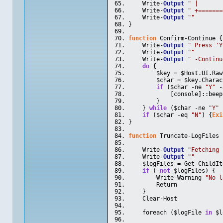
    Write-
Output
" |       
    Write-
Output
" +=======
    Write-
Output
""
}
function
 Confirm-Continue {
    Write-
Output
" Press 'Y
    Write-
Output
""
    Write-
Output
" -Continu
do
 {
        $key = $Host.UI.Raw
        $char = $key.Charac
if
 ($char -ne 
"Y"
 -
            [console]::beep
        }
    } 
while
 ($char -ne 
"Y"
 
if
 ($char -eq 
"N"
) {
Exi
}
function
 Truncate-LogFiles 
    Write-
Output
"Fetching 
    Write-
Output
""
    $logFiles = Get-ChildIt
if
 (-
not
 $logFiles) {
        Write-Warning 
"No l
        Return
    }
    Clear-Host
    foreach ($logFile 
in
 $l