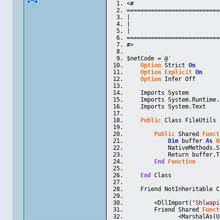
<#
===========================
|                          
|                          
|                          
===========================
#>
$netCode = @
'
Option
 Strict 
On
Option
Explicit
On
Option
 Infer Off
    Imports System
    Imports System.Runtime.
    Imports System.Text
Public
 Class FileUtils
Public
 Shared 
Funct
Dim
 buffer 
As
N
            NativeMethods.S
            Return buffer.T
End
Function
End
 Class
    Friend NotInheritable C
        <DllImport(
"Shlwapi
        Friend Shared 
Funct
               <MarshalAs(U