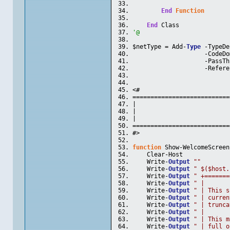
                           
End
Function
End
 Class
'@
$netType = Add-
Type
 -TypeDe
                    -CodeDo
                    -PassTh
                    -Refere
                           
<#
===========================
|                          
|                          
|                          
===========================
#>
function
 Show-WelcomeScreen
    Clear-Host
    Write-
Output
""
    Write-
Output
" $($host.
    Write-
Output
" +=======
    Write-
Output
" |       
    Write-
Output
" | This s
    Write-
Output
" | curren
    Write-
Output
" | trunca
    Write-
Output
" |       
    Write-
Output
" | This m
    Write-
Output
" | full o