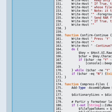
    Write-Host 
" Keep only 
    Write-Host 
" If True, t
    Write-Host 
" whose file
    Write-Host 
" Note: it t
    Write-Host 
""
 -Foregrou
    Write-Host 
" Send RAR f
    Write-Host 
" If True, t
    Write-Host 
""
}
function
 Confirm-Continue {
    Write-Host 
" Press 'Y' 
    Write-Host 
""
    Write-Host 
" -Continue?
do
 {
        $key = $Host.UI.Raw
        $char = $key.Charac
if
 ($char -ne 
"Y"
 -
            [console]::beep
        }
    } 
while
 ($char -ne 
"Y"
 
if
 ($char -eq 
"N"
) {
Exi
}
function
 Compress-Files {
    Add-
Type
 -AssemblyName 
    $dictionarySizes = $dic
    # Partir y formatear la
if
 (-
not
 [
String
]::IsNu
        $fileTypeTokens = $