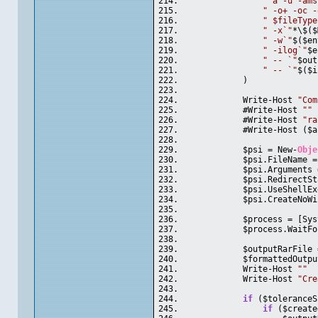
" a -u -ams
" -o+ -oc -
" $fileType
" -x`"
*\$($
" -w`"
$($en
" -ilog`"
$e
" -- `"
$out
" -- `"
$($i
            )
            Write-Host 
"Com
            #Write-Host 
""
            #Write-Host 
"ra
            #Write-Host ($a
            $psi = New-
Obje
            $psi.FileName =
            $psi.Arguments 
            $psi.RedirectSt
            $psi.UseShellEx
            $psi.CreateNoWi
            $process = [Sys
            $process.WaitFo
            $outputRarFile 
            $formattedOutpu
            Write-Host 
""
            Write-Host 
"Cre
if
 ($toleranceS
if
 ($create