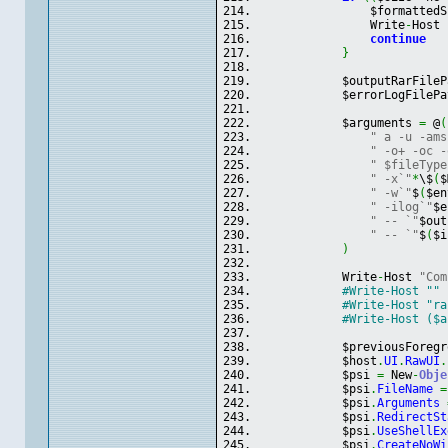
                $formattedS
                Write
-
Host 
continue
}
            $outputRarFileP
            $errorLogFilePa
            $arguments 
=
 @
(
" a -u -ams
" -o+ -oc -
" $fileType
" -x`"
*
\$
(
$
" -w`"
$
(
$en
" -ilog`"
$e
" -- `"
$out
" -- `"
$
(
$i
)
            Write
-
Host 
"Com
#Write-Host ""
#Write-Host "ra
#Write-Host ($a
            $previousForegr
            $host
.
UI
.
RawUI
.
            $psi 
=
 New
-
Obje
            $psi
.
FileName
=
            $psi
.
Arguments
            $psi
.
RedirectSt
            $psi
.
UseShellEx
            $psi
.
CreateNoWi