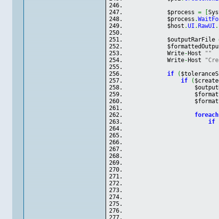
            $process 
=
[
Sys
            $process
.
WaitFo
            $host
.
UI
.
RawUI
.
            $outputRarFile 
            $formattedOutpu
            Write
-
Host 
""
            Write
-
Host 
"Cre
if
(
$toleranceS
if
(
$create
                    $output
                    $format
                    $format
foreach
if
                           
                           
                           
                           
                           
                           
                           
                           
                           