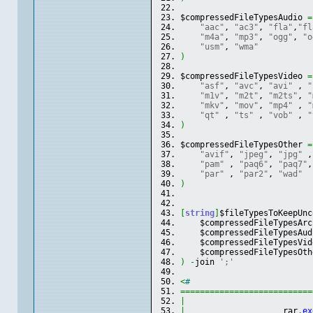
$compressedFileTypesAudio 
=
"aac"
, 
"ac3"
, 
"fla"
,
"fl
"m4a"
, 
"mp3"
, 
"ogg"
, 
"o
"usm"
, 
"wma"
)
$compressedFileTypesVideo 
=
"asf"
, 
"avc"
, 
"avi"
 , 
"
"m1v"
, 
"m2t"
, 
"m2ts"
, 
"
"mkv"
, 
"mov"
, 
"mp4"
 , 
"
"qt"
 , 
"ts"
 , 
"vob"
 , 
"
)
$compressedFileTypesOther 
=
"avif"
, 
"jpeg"
, 
"jpg"
 ,
"pam"
 , 
"paq6"
, 
"paq7"
,
"par"
 , 
"par2"
, 
"wad"
)
[
string
]
$fileTypesToKeepUnc
    $compressedFileTypesArc
    $compressedFileTypesAud
    $compressedFileTypesVid
    $compressedFileTypesOth
)
-
join 
';'
<
#
===========================
|
|
                    rar
.
ex