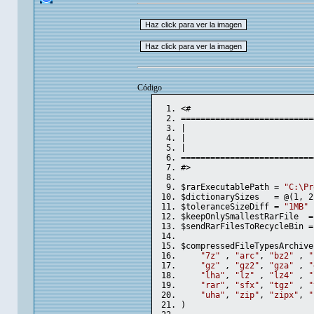
Código
<#
===========================
|                          
|                          
|                          
===========================
#>
$rarExecutablePath = 
"C:\Pr
$dictionarySizes   = @(1, 2
$toleranceSizeDiff = 
"1MB"
$keepOnlySmallestRarFile  =
$sendRarFilesToRecycleBin =
$compressedFileTypesArchive
"7z"
 , 
"arc"
, 
"bz2"
 , 
"
"gz"
 , 
"gz2"
, 
"gza"
 , 
"
"lha"
, 
"lz"
 , 
"lz4"
 , 
"
"rar"
, 
"sfx"
, 
"tgz"
 , 
"
"uha"
, 
"zip"
, 
"zipx"
, 
"
)