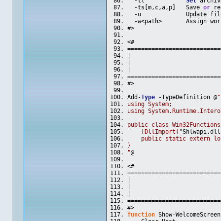
  -tl            
Set
 archiv
  -ts[m,c,a,p]   Save 
or
 re
  -u             Update fil
  -w<path>       Assign wor
#>
<#
===========================
|                          
|                          
|                          
===========================
#>
Add-
Type
 -TypeDefinition @
"
using System;
using System.Runtime.Intero
public class Win32Functions
    [DllImport("
Shlwapi.dll
    public static extern lo
}
"
@
<#
===========================
|                          
|                          
|                          
===========================
#>
function
 Show-WelcomeScreen