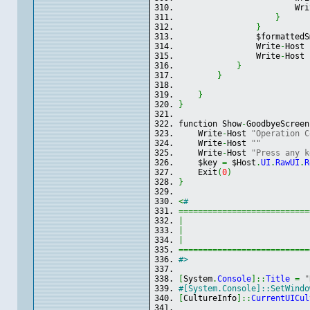
                        Wri
}
}
                $formattedS
                Write
-
Host 
                Write
-
Host 
}
}
}
}
function Show
-
GoodbyeScreen
    Write
-
Host 
"Operation C
    Write
-
Host 
""
    Write
-
Host 
"Press any k
    $key 
=
 $Host
.
UI
.
RawUI
.
R
    Exit
(
0
)
}
<
#
===========================
|
|
                          
|
===========================
#>
[
System
.
Console
]
::
Title
=
"
#[System.Console]::SetWindo
[
CultureInfo
]
::
CurrentUICul