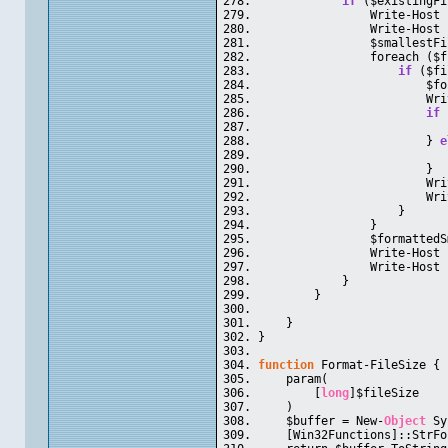
if
 ($existingFi
                Write-Host 
                Write-Host 
                $smallestFi
                foreach ($f
if
 ($fi
                        $fo
                        Wri
if
 
                           
                        } 
e
                           
                        }
                        Wri
                        Wri
                    }
                }
                $formattedS
                Write-Host 
                Write-Host 
            }
        }
    }
}
function
 Format-FileSize {
    param(
        [
long
]$fileSize
    )
    $buffer = New-
Object
 Sy
    [Win32Functions]::StrFo