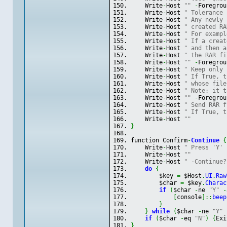
    Write
-
Host 
""
-
Foregrou
    Write
-
Host 
" Tolerance 
    Write
-
Host 
" Any newly 
    Write
-
Host 
" created RA
    Write
-
Host 
" For exampl
    Write
-
Host 
" If a creat
    Write
-
Host 
" and then a
    Write
-
Host 
" the RAR fi
    Write
-
Host 
""
-
Foregrou
    Write
-
Host 
" Keep only 
    Write
-
Host 
" If True, t
    Write
-
Host 
" whose file
    Write
-
Host 
" Note: it t
    Write
-
Host 
""
-
Foregrou
    Write
-
Host 
" Send RAR f
    Write
-
Host 
" If True, t
    Write
-
Host 
""
}
function Confirm
-
Continue
{
    Write
-
Host 
" Press 'Y' 
    Write
-
Host 
""
    Write
-
Host 
" -Continue?
do
{
        $key 
=
 $Host
.
UI
.
Raw
        $char 
=
 $key
.
Charac
if
(
$char 
-
ne 
"Y"
-
[
console
]
::
beep
}
}
while
(
$char 
-
ne 
"Y"
if
(
$char 
-
eq 
"N"
)
{
Exi
}