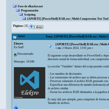
Foro de elhacker.net
Programación
Scripting
[APORTE] [PowerShell] RAR.exe | Multi-Compression Test Tool 
Páginas:
[
1
]
Autor
Tema: [APORTE] [PowerShell] RAR.exe | Multi-Com
Eleкtro
[APORTE] [PowerShell] RAR.exe | Multi-C
Ex-Staff
«
en:
2 Marzo 2024, 13:01 pm »
Desconectado
El siguiente script desarrollado en PowerShell y de
directorio actual de forma individual, con compresión
Mensajes: 10.040
La sección "Variables" dentro del script permite config
- Los tamaños de diccionario.
- Las extensiones de archivo que se deben procesar s
- Preservar solamente el archivo RAR generado con 
- Especificar una diferencia de tamaño (tolerancia) 
de archivo similar.
- Enviar los archivos RAR eliminados a la papelera de
Es muy útil, por ejemplo, para comprimir de forma au
Tamaño de archivo.