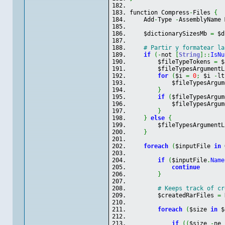
function Compress
-
Files 
{
    Add
-
Type 
-
AssemblyName 
    $dictionarySizesMb 
=
 $d
# Partir y formatear la
if
(
-
not 
[
String
]
::
IsNu
        $fileTypeTokens 
=
 $
        $fileTypesArgumentL
for
(
$i 
=
0
;
 $i 
-
lt
            $fileTypesArgum
}
if
(
$fileTypesArgum
            $fileTypesArgum
}
}
else
{
        $fileTypesArgumentL
}
foreach
(
$inputFile 
in
 
if
(
$inputFile
.
Name
continue
}
# Keeps track of cr
        $createdRarFiles 
=
 
foreach
(
$size 
in
 $
if
(
(
$size 
-
ne 