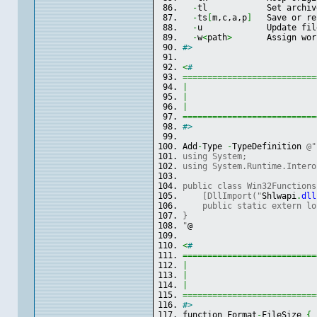
-
tl            Set archiv
-
ts
[
m,c,a,p
]
   Save or re
-
u             Update fil
-
w
<
path
>
       Assign wor
#>
<
#
===========================
|
|
|
===========================
#>
Add
-
Type 
-
TypeDefinition 
@"
using System;
using System.Runtime.Intero
public class Win32Functions
    [DllImport("
Shlwapi
.
dll
    public static extern lo
}
"
@
<
#
===========================
|
|
                          
|
===========================
#>
function Format
-
FileSize 
{