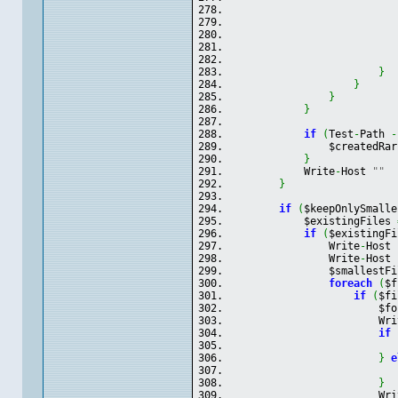
                           
}
}
}
}
if
(
Test
-
Path 
-
                $createdRar
}
            Write
-
Host 
""
}
if
(
$keepOnlySmalle
            $existingFiles 
if
(
$existingFi
                Write
-
Host 
                Write
-
Host 
                $smallestFi
foreach
(
$f
if
(
$fi
                        $fo
                        Wri
if
}
e
}
                        Wri