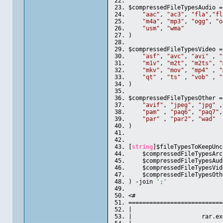
$compressedFileTypesAudio =
"aac"
, 
"ac3"
, 
"fla"
,
"fl
"m4a"
, 
"mp3"
, 
"ogg"
, 
"o
"usm"
, 
"wma"
)
$compressedFileTypesVideo =
"asf"
, 
"avc"
, 
"avi"
 , 
"
"m1v"
, 
"m2t"
, 
"m2ts"
, 
"
"mkv"
, 
"mov"
, 
"mp4"
 , 
"
"qt"
 , 
"ts"
 , 
"vob"
 , 
"
)
$compressedFileTypesOther =
"avif"
, 
"jpeg"
, 
"jpg"
 ,
"pam"
 , 
"paq6"
, 
"paq7"
,
"par"
 , 
"par2"
, 
"wad"
)
[
string
]$fileTypesToKeepUnc
    $compressedFileTypesArc
    $compressedFileTypesAud
    $compressedFileTypesVid
    $compressedFileTypesOth
) -join 
';'
<#
===========================
|                          
|                    rar.ex