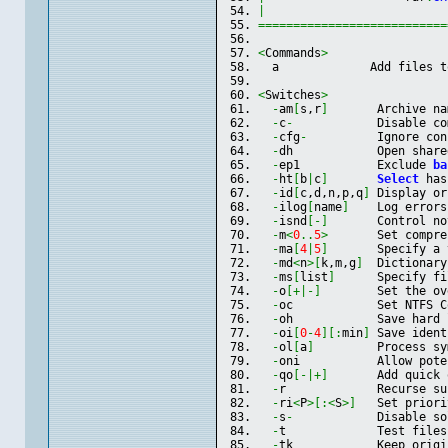
|
===========================
<
Commands
>
  a             Add files t
<
Switches
>
-
am
[
s,r
]
       Archive na
-
c
-
            Disable co
-
cfg
-
          Ignore con
-
dh            Open share
-
ep1           Exclude 
ba
-
ht
[
b
|
c
]
Select
 has
-
id
[
c,d,n,p,q
]
 Display or
-
ilog
[
name
]
    Log errors
-
isnd
[
-
]
       Control no
-
m
<
0
..
5
>
       Set compre
-
ma
[
4
|
5
]
       Specify a 
-
md
<
n
>
[
k,m,g
]
  Dictionary
-
ms
[
list
]
      Specify fi
-
o
[
+|-
]
        Set the ov
-
oc            Set NTFS C
-
oh            Save hard 
-
oi
[
0
-
4
]
[
:
min
]
 Save ident
-
ol
[
a
]
         Process sy
-
oni           Allow pote
-
qo
[
-|+
]
       Add quick 
-
r             Recurse su
-
ri
<
P
>
[
:<
S
>
]
   Set priori
-
s
-
            Disable so
-
t             Test files
-
tk            Keep origi