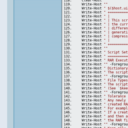
    Clear-Host
    Write-Host 
""
    Write-Host 
" $($host.ui
    Write-Host 
" +=========
    Write-Host 
" |         
    Write-Host 
" | This scr
    Write-Host 
" | the curr
    Write-Host 
" | differen
    Write-Host 
" | generati
    Write-Host 
" | compress
    Write-Host 
" |         
    Write-Host 
" +=========
    Write-Host 
""
    Write-Host 
" Script Set
    Write-Host 
" ==========
    Write-Host 
" RAR Execut
    Write-Host 
""
 -Foregrou
    Write-Host 
" Dictionary
    Write-Host 
" The script
    Write-Host 
""
 -Foregrou
    Write-Host 
" File Types
    Write-Host 
" The script
    Write-Host 
" (See `$kee
    Write-Host 
""
 -Foregrou
    Write-Host 
" Tolerance 
    Write-Host 
" Any newly 
    Write-Host 
" created RA
    Write-Host 
" For exampl
    Write-Host 
" If a creat
    Write-Host 
" and then a
    Write-Host 
" the RAR fi
    Write-Host 
""
 -Foregrou