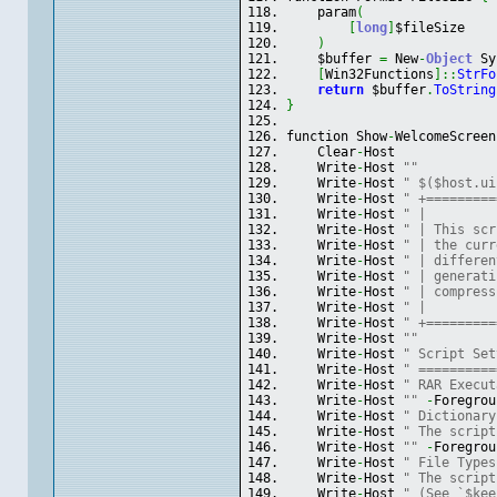
    param
(
[
long
]
$fileSize
)
    $buffer 
=
 New
-
Object
Sy
[
Win32Functions
]
::
StrFo
return
 $buffer
.
ToString
}
function Show
-
WelcomeScreen
    Clear
-
Host
    Write
-
Host 
""
    Write
-
Host 
" $($host.ui
    Write
-
Host 
" +=========
    Write
-
Host 
" |         
    Write
-
Host 
" | This scr
    Write
-
Host 
" | the curr
    Write
-
Host 
" | differen
    Write
-
Host 
" | generati
    Write
-
Host 
" | compress
    Write
-
Host 
" |         
    Write
-
Host 
" +=========
    Write
-
Host 
""
    Write
-
Host 
" Script Set
    Write
-
Host 
" ==========
    Write
-
Host 
" RAR Execut
    Write
-
Host 
""
-
Foregrou
    Write
-
Host 
" Dictionary
    Write
-
Host 
" The script
    Write
-
Host 
""
-
Foregrou
    Write
-
Host 
" File Types
    Write
-
Host 
" The script
    Write
-
Host 
" (See `$kee