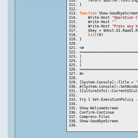
    return $buffer.ToString
}
function
 Show-GoodbyeScreen
    Write-Host 
"Operation C
    Write-Host 
""
    Write-Host 
"Press any k
    $key = $Host.UI.RawUI.R
Exit
(0)
}
<#
===========================
|                          
|                          
|                          
===========================
#>
[System.Console]::Title = 
"
#[System.Console]::SetWindo
[CultureInfo]::CurrentUICul
try { Set-ExecutionPolicy -
Show-WelcomeScreen
Confirm-Continue
Compress-Files
Show-GoodbyeScreen