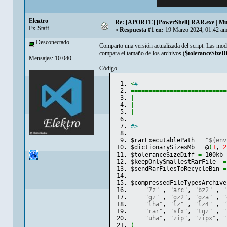
Eleкtro
Re: [APORTE] [PowerShell] RAR.exe | Mul
Ex-Staff
«
Respuesta #1 en:
19 Marzo 2024, 01:42 am
Desconectado
Comparto una versión actualizada del script. Las mod
compara el tamaño de los archivos (
$toleranceSizeDi
Mensajes: 10.040
Código
<
#
===========================
|
|
                          
|
===========================
#>
$rarExecutablePath 
=
"${env
$dictionarySizesMb 
=
 @
(
1
, 
2
$toleranceSizeDiff 
=
 100kb
$keepOnlySmallestRarFile  
=
$sendRarFilesToRecycleBin 
=
$compressedFileTypesArchive
"7z"
 , 
"arc"
, 
"bz2"
 , 
"
"gz"
 , 
"gz2"
, 
"gza"
 , 
"
"lha"
, 
"lz"
 , 
"lz4"
 , 
"
"rar"
, 
"sfx"
, 
"tgz"
 , 
"
"uha"
, 
"zip"
, 
"zipx"
, 
"
)