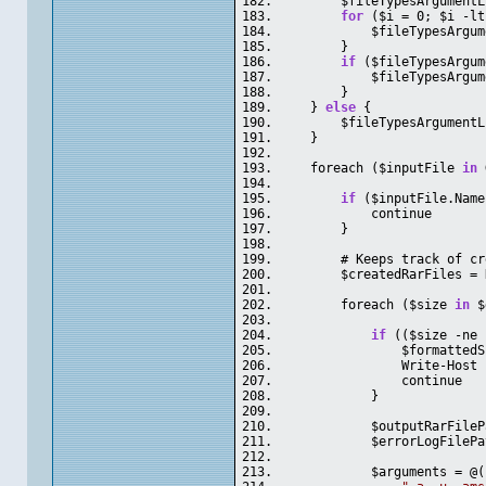
        $fileTypesArgumentL
for
 ($i = 0; $i -lt
            $fileTypesArgum
        }
if
 ($fileTypesArgum
            $fileTypesArgum
        }
    } 
else
 {
        $fileTypesArgumentL
    }
    foreach ($inputFile 
in
 
if
 ($inputFile.Name
            continue
        }
        # Keeps track of cr
        $createdRarFiles = 
        foreach ($size 
in
 $
if
 (($size -ne 
                $formattedS
                Write-Host 
                continue
            }
            $outputRarFileP
            $errorLogFilePa
            $arguments = @(