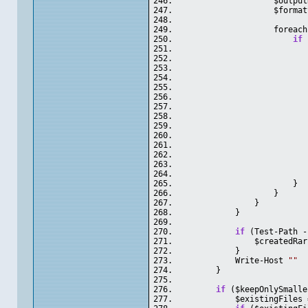
                    $output
                    $format
                    foreach
if
 
                           
                           
                           
                           
                           
                           
                           
                           
                           
                           
                           
                           
                        }
                    }
                }
            }
if
 (Test-Path -
                $createdRar
            }
            Write-Host 
""
        }
if
 ($keepOnlySmalle
            $existingFiles 