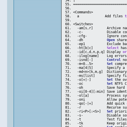
|                          
===========================
<Commands>
  a             Add files 
t
<Switches>
  -am[s,r]       Archive na
  -c-            Disable co
  -cfg-          Ignore con
  -dh            
Open
 share
  -ep1           Exclude ba
  -ht[b|c]       
Select
 has
  -id[c,d,n,p,q] Display 
or
  -ilog[name]    Log errors
  -isnd[-]       
Control
 no
  -m<0..5>       
Set
 compre
  -ma[4|5]       Specify a 
  -md<n>[k,m,g]  Dictionary
  -ms[list]      Specify fi
  -o[+|-]        
Set
 the ov
  -oc            
Set
 NTFS C
  -oh            Save hard 
  -oi[0-4][:min] Save ident
  -ol[a]         Process sy
  -oni           Allow pote
  -qo[-|+]       Add quick 
  -r             Recurse su
  -ri<P>[:<S>]   
Set
 priori
  -s-            Disable so
  -t             Test files
  -tk            Keep origi