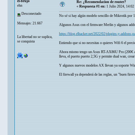
el-brujo
Re: ¿Recomendacion de router?
ehn
«
Respuesta #1 en:
1 Julio 2024, 14:02
Desconectado
No sé si hay algún modelo sencillo de Mikrotik por 
Mensajes: 21.667
Algunos Asus con el firmware Merlin y algunos ad
https://blog.elhacker.net/2022/02/plugins-y-addons-
La libertad no se suplica,
se conquista
Entiendo que si no necesitas o quieres Wifi 6 el preci
Ahora mismo tengo un Asus RT-AX86U Pro (200€ aprox
lleva, el puerto puerto 2,5G y permite dual wan, crear
Y algunos nuevos modelos AX llevan ya soporte Wi
El firewall ya dependerá de las reglas, un "buen firre