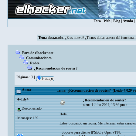
|
Foro
|
Web
|
Blog
|
Ayuda
|
Tema destacado
:
¿Eres nuevo? ¿Tienes dudas acerca del funcionam
Foro de elhacker.net
Comunicaciones
Redes
¿Recomendacion de router?
Páginas:
[
1
]
Autor
Tema: ¿Recomendacion de router? (Leído 4,029 ve
4v1dy4
¿Recomendacion de router?
«
en:
1 Julio 2024, 13:36 pm »
Desconectado
Hola,
Mensajes: 139
Estoy buscando un router. Me interesan estas caracterí
- Soporte para cliente IPSEC y OpenVPN.