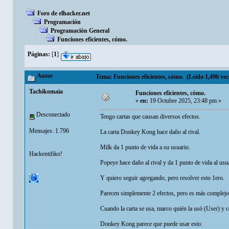
Foro de elhacker.net
Programación
Programación General
Funciones eficientes, cómo.
Páginas:
[
1
]
Autor
Tema: Funciones eficientes, cómo. (Leído 1,496 vec
Tachikomaia
Funciones eficientes, cómo.
«
en:
19 Octubre 2025, 23:48 pm »
Desconectado
Tengo cartas que causan diversos efectos.
Mensajes: 1.796
La carta Donkey Kong hace daño al rival.
Milk da 1 punto de vida a su usuario.
Hackentifiko!
Popeye hace daño al rival y da 1 punto de vida al usu
Y quiero seguir agregando, pero resolver esto 1ero.
Parecen simplemente 2 efectos, pero es más complejo
Cuando la carta se usa, marco quién la usó (User) y co
Donkey Kong parece que puede usar esto: