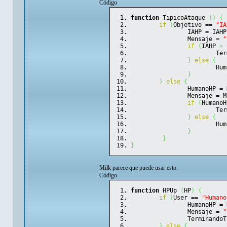
Código
function
 TipicoAtaque 
(
)
{
if
(
Objetivo == 
"IA
		IAHP = IAH
		Mensaje = 
"
if
(
IAHP 
>
			
}
else
{
			H
}
}
else
{
		HumanoHP 
		Mensaje = 
if
(
HumanoH
			
}
else
{
			
}
}
}
Milk parece que puede usar esto:
Código
function
 HPUp 
(
HP
)
{
if
(
User == 
"Humano
		HumanoHP =
		Mensaje = 
"
		Terminando
}
else
{