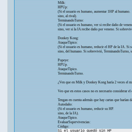
Milk:
HPUp:
(Si el usuario es humano, aumentar 1HP al humano.
sino, al rival).
TerminandoTurno:
(Si el usuario es humano, ver si recibe daño de veneno
sino, ver si la IA recibe daño por veneno. Si sobrevive.
Donkey Kong:
AtaqueTipico:
(Si el usuario es humano, reducir el HP de la IA. Si 
sino, del humano. Si sobrevivió, TerminandoTurno, si
Popeye:
HPUp.
AtaqueTipico.
TerminandoTurno.
¿Ven que en Milk y Donkey Kong haría 2 veces el mism
Veo que en estos casos no es necesario considerar el 
Tengan en cuenta además que hay cartas que harían dañ
Autodaño:
(Si el usuario es humano, reducir su HP.
sino, de la IA).
AtaqueTipico.
EvaluarSupervivencias:
Código:
Si el usuario quedó sin HP