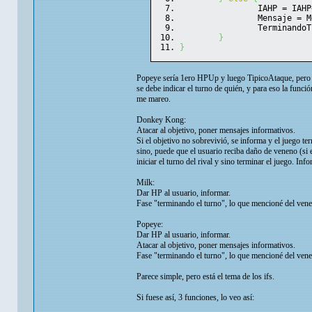
		IAHP = IAH
		Mensaje = 
		Terminando
}
}
Popeye sería 1ero HPUp y luego TipicoAtaque, pero H
se debe indicar el turno de quién, y para eso la funci
me mareo.
Donkey Kong:
Atacar al objetivo, poner mensajes informativos.
Si el objetivo no sobrevivió, se informa y el juego te
sino, puede que el usuario reciba daño de veneno (si e
iniciar el turno del rival y sino terminar el juego. Info
Milk:
Dar HP al usuario, informar.
Fase "terminando el turno", lo que mencioné del vene
Popeye:
Dar HP al usuario, informar.
Atacar al objetivo, poner mensajes informativos.
Fase "terminando el turno", lo que mencioné del vene
Parece simple, pero está el tema de los ifs.
Si fuese así, 3 funciones, lo veo así: