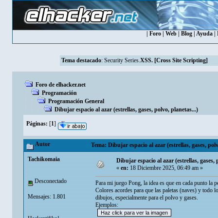
|
Foro
|
Web
|
Blog
|
Ayuda
|
Tema destacado
:
Security Series.
XSS. [Cross Site Scripting]
Foro de elhacker.net
Programación
Programación General
Dibujar espacio al azar (estrellas, gases, polvo, planetas...)
Páginas:
[
1
]
Autor
Tema: Dibujar espacio al azar (estrellas, gases, polv
Tachikomaia
Dibujar espacio al azar (estrellas, gases, 
«
en:
18 Diciembre 2025, 06:49 am »
Desconectado
Para mi juego Pong, la idea es que en cada punto la pe
Colores acordes para que las paletas (naves) y todo lo
Mensajes: 1.801
dibujos, especialmente para el polvo y gases.
Ejemplos: