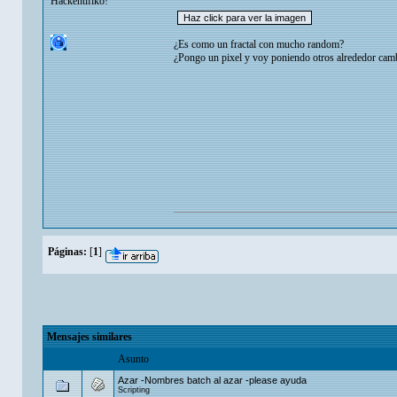
Hackentifiko!
¿Es como un fractal con mucho random?
¿Pongo un pixel y voy poniendo otros alrededor camb
Páginas:
[
1
]
Mensajes similares
Asunto
Azar -Nombres batch al azar -please ayuda
Scripting