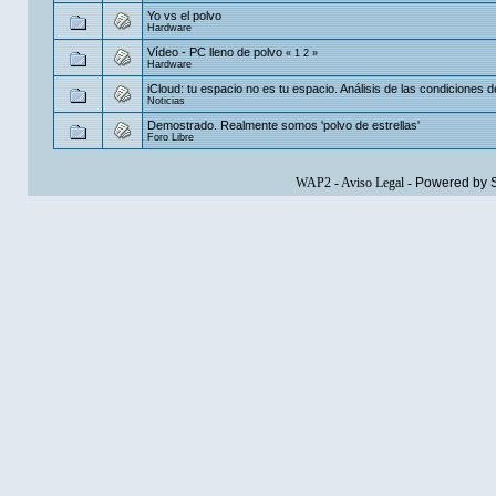
Yo vs el polvo
Hardware
Vídeo - PC lleno de polvo
«
1
2
»
Hardware
iCloud: tu espacio no es tu espacio. Análisis de las condiciones de
Noticias
Demostrado. Realmente somos 'polvo de estrellas'
Foro Libre
WAP2
-
Aviso Legal
-
Powered by 