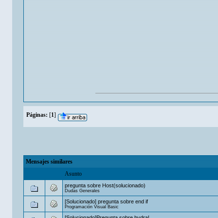
Páginas:
[
1
]
Mensajes similares
Asunto
pregunta sobre Host(solucionado)
Dudas Generales
[Solucionado] pregunta sobre end if
Programación Visual Basic
[Solucionado]Pregunta sobre hydra!