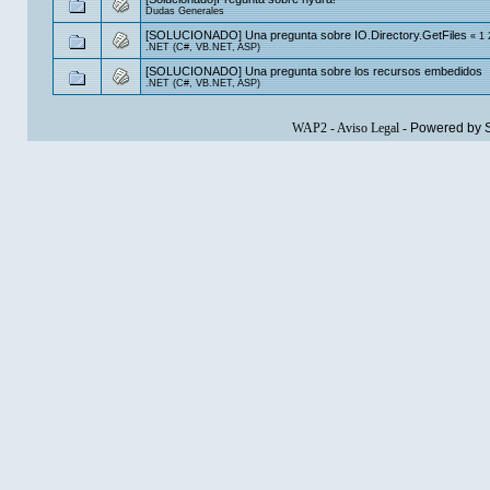
Dudas Generales
[SOLUCIONADO] Una pregunta sobre IO.Directory.GetFiles
«
1
.NET (C#, VB.NET, ASP)
[SOLUCIONADO] Una pregunta sobre los recursos embedidos
.NET (C#, VB.NET, ASP)
WAP2
-
Aviso Legal
-
Powered by 