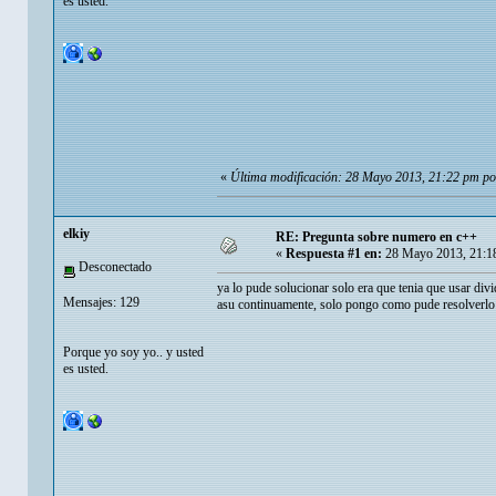
es usted.
«
Última modificación: 28 Mayo 2013, 21:22 pm p
elkiy
RE: Pregunta sobre numero en c++
«
Respuesta #1 en:
28 Mayo 2013, 21:1
Desconectado
ya lo pude solucionar solo era que tenia que usar divi
Mensajes: 129
asu continuamente, solo pongo como pude resolverlo 
Porque yo soy yo.. y usted
es usted.