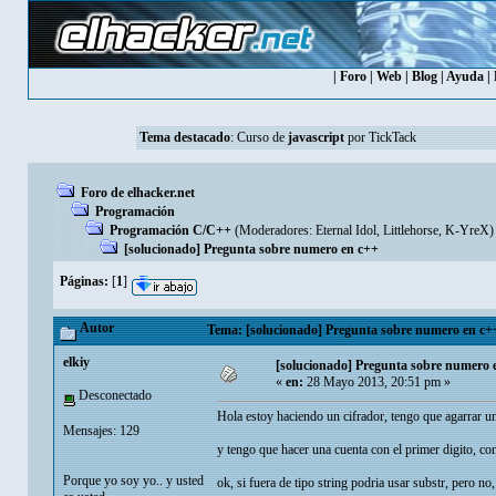
|
Foro
|
Web
|
Blog
|
Ayuda
|
Tema destacado
:
Curso de
javascript
por TickTack
Foro de elhacker.net
Programación
Programación C/C++
(Moderadores:
Eternal Idol
,
Littlehorse
,
K-YreX
)
[solucionado] Pregunta sobre numero en c++
Páginas:
[
1
]
Autor
Tema: [solucionado] Pregunta sobre numero en c++
elkiy
[solucionado] Pregunta sobre numero 
«
en:
28 Mayo 2013, 20:51 pm »
Desconectado
Hola estoy haciendo un cifrador, tengo que agarrar u
Mensajes: 129
y tengo que hacer una cuenta con el primer digito, con
Porque yo soy yo.. y usted
ok, si fuera de tipo string podria usar substr, pero no