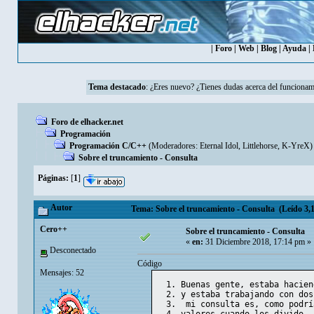
|
Foro
|
Web
|
Blog
|
Ayuda
|
Tema destacado
:
¿Eres nuevo? ¿Tienes dudas acerca del funcionam
Foro de elhacker.net
Programación
Programación C/C++
(Moderadores:
Eternal Idol
,
Littlehorse
,
K-YreX
)
Sobre el truncamiento - Consulta
Páginas:
[
1
]
Autor
Tema: Sobre el truncamiento - Consulta (Leído 3,1
Cero++
Sobre el truncamiento - Consulta
«
en:
31 Diciembre 2018, 17:14 pm »
Desconectado
Código
Mensajes: 52
Buenas gente, estaba hacien
y estaba trabajando con dos
 mi consulta es, como podrí