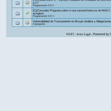
a C?
Programación C/C++
[C](Consulta) Pregunta sobre si una característica es de ANSI C
arreglos)
Programación C/C++
Vulnerabilidad de Truncamiento en Bcrypt: Análisis y Mitigacione
Criptografía
WAP2
-
Aviso Legal
-
Powered by 