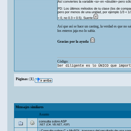
Así conviertes la variable <a> en <double> pero sól
PD: Los últimos métodos de tu clase (los de compa
pero por menos de una unidad, por ejemplo 1/3 < 1/
< 0, no 0.3 < 0.5). Suerte
Así que así se hace un casting, la verdad es que no sa
los enteros jaja eso lo sabía.
Gracias por la ayuda
Código:
Ser diligente es lo ÚNICO que import
Páginas:
[
1
]
Mensajes similares
Asunto
consulta sobre ASP
.NET (C#, VB.NET, ASP)
¿Consulta sobre C + MySQL, traspaso del resultado de una co