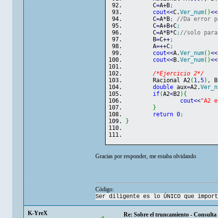
	C
=
A
+
B
;
cout
<<
C.
Ver_num
(
)
<<
	C
=
A
*
B
;
//Da error p
	C
=
A
+
B
+
C
;
	C
=
A
*
B
*
C
;
//solo para
	B
=
C
++
;
	A
=
++
C
;
cout
<<
A.
Ver_num
(
)
<<
cout
<<
B.
Ver_num
(
)
<<
/*Ejercicio 2*/
	Racional A2
(
1
,
5
)
, B
double
 aux
=
A2.
Ver_n
if
(
A2
<
B2
)
{
cout
<<
"A2 e
}
return
0
;
}
Gracias por responder, me estaba olvidando
Código:
Ser diligente es lo ÚNICO que import
K-YreX
Re: Sobre el truncamiento - Consulta