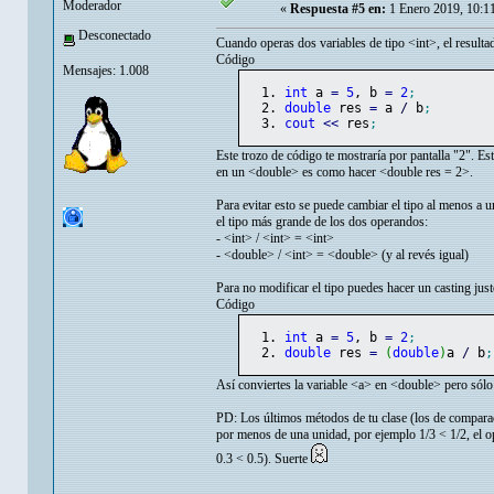
Moderador
«
Respuesta #5 en:
1 Enero 2019, 10:1
Desconectado
Cuando operas dos variables de tipo <int>, el resulta
Código
Mensajes: 1.008
int
 a 
=
5
, b 
=
2
;
double
 res 
=
 a 
/
 b
;
cout
<<
 res
;
Este trozo de código te mostraría por pantalla "2". Es
en un <double> es como hacer <double res = 2>.
Para evitar esto se puede cambiar el tipo al menos a 
el tipo más grande de los dos operandos:
- <int> / <int> = <int>
- <double> / <int> = <double> (y al revés igual)
Para no modificar el tipo puedes hacer un casting just
Código
int
 a 
=
5
, b 
=
2
;
double
 res 
=
(
double
)
a 
/
 b
;
Así conviertes la variable <a> en <double> pero sólo 
PD: Los últimos métodos de tu clase (los de compara
por menos de una unidad, por ejemplo 1/3 < 1/2, el o
0.3 < 0.5). Suerte