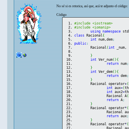
No sé si es retorica, así que, acá te adjunto el código:
Código
#include <iostream>
#include <iomanip>
using
namespace
 std
class
 Racional
{
int
 num,dem
;
public
:
	Racional
(
int
 _num, 
}
int
 Ver_num
(
)
{
return
 num
;
}
int
 Ver_dem
(
)
{
return
 dem
;
}
	Racional operator
+
(
int
 aux
=
(
th
int
 aux2
=
th
		Racional A
(
return
 A
;
}
	Racional operator
*
(
		Racional au
return
 aux
;
}
	Racional operator
*
(
		Racional au