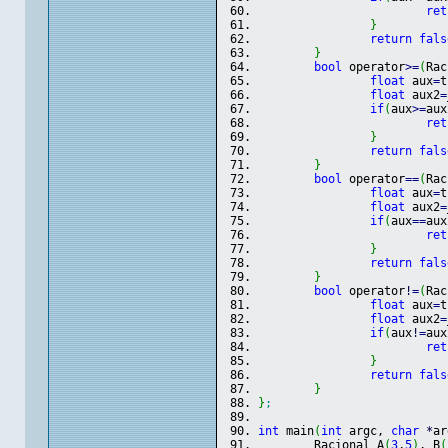
ret
}
return
fals
}
bool
 operator
>=
(
Rac
float
 aux
=
t
float
 aux2
=
if
(
aux
>=
aux
ret
}
return
fals
}
bool
 operator
==
(
Rac
float
 aux
=
t
float
 aux2
=
if
(
aux
==
aux
ret
}
return
fals
}
bool
 operator
!
=
(
Rac
float
 aux
=
t
float
 aux2
=
if
(
aux
!
=
aux
ret
}
return
fals
}
}
;
int
 main
(
int
 argc, 
char
*
ar
	Racional A
(
3
,
5
)
, B
(