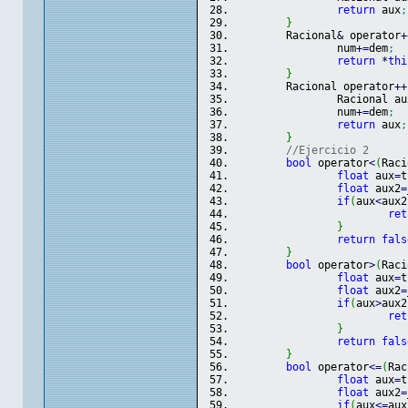
return
 aux
;
}
	Racional
&
 operator
+
		num
+
=
dem
;
return
*
thi
}
	Racional operator
++
		Racional au
		num
+
=
dem
;
return
 aux
;
}
//Ejercicio 2
bool
 operator
<
(
Raci
float
 aux
=
t
float
 aux2
=
if
(
aux
<
aux2
ret
}
return
fals
}
bool
 operator
>
(
Raci
float
 aux
=
t
float
 aux2
=
if
(
aux
>
aux2
ret
}
return
fals
}
bool
 operator
<=
(
Rac
float
 aux
=
t
float
 aux2
=
if
(
aux
<=
aux