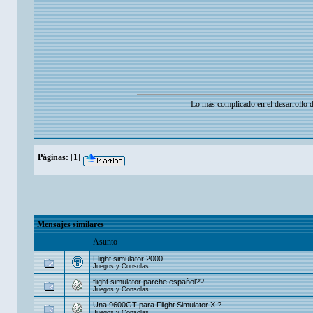
Lo más complicado en el desarrollo de
Páginas:
[
1
]
Mensajes similares
Asunto
Flight simulator 2000
Juegos y Consolas
flight simulator parche español??
Juegos y Consolas
Una 9600GT para Flight Simulator X ?
Juegos y Consolas