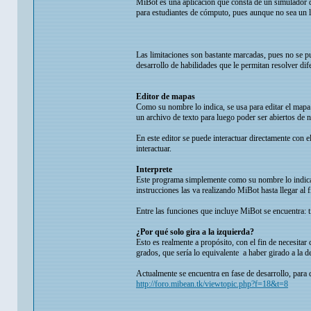
MiBot es una aplicación que consta de un simulador 
para estudiantes de cómputo, pues aunque no sea un l
Las limitaciones son bastante marcadas, pues no se pu
desarrollo de habilidades que le permitan resolver d
Editor de mapas
Como su nombre lo indica, se usa para editar el mapa
un archivo de texto para luego poder ser abiertos de 
En este editor se puede interactuar directamente con
interactuar.
Interprete
Este programa simplemente como su nombre lo indica i
instrucciones las va realizando MiBot hasta llegar al f
Entre las funciones que incluye MiBot se encuentra: tira
¿Por qué solo gira a la izquierda?
Esto es realmente a propósito, con el fin de necesitar
grados, que sería lo equivalente a haber girado a la d
Actualmente se encuentra en fase de desarrollo, para dir
http://foro.mibean.tk/viewtopic.php?f=18&t=8