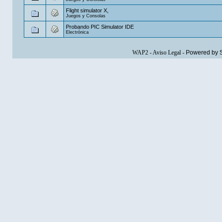
Flight simulator X,
Juegos y Consolas
Probando PIC Simulator IDE
Electrónica
WAP2
-
Aviso Legal
-
Powered by 