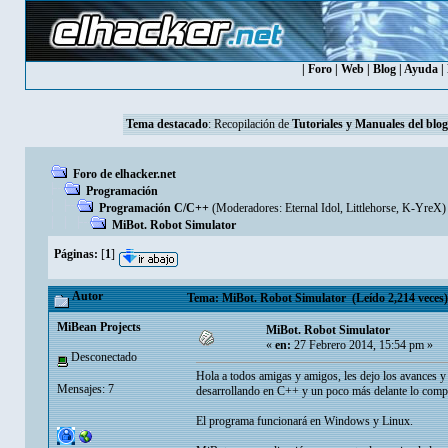
|
Foro
|
Web
|
Blog
|
Ayuda
|
Tema destacado
: Recopilación de
Tutoriales y Manuales del blog
Foro de elhacker.net
Programación
Programación C/C++
(Moderadores:
Eternal Idol
,
Littlehorse
,
K-YreX
)
MiBot. Robot Simulator
Páginas:
[
1
]
Autor
Tema: MiBot. Robot Simulator (Leído 2,214 veces)
MiBean Projects
MiBot. Robot Simulator
«
en:
27 Febrero 2014, 15:54 pm »
Desconectado
Hola a todos amigas y amigos, les dejo los avances y
Mensajes: 7
desarrollando en C++ y un poco más delante lo compar
El programa funcionará en Windows y Linux.