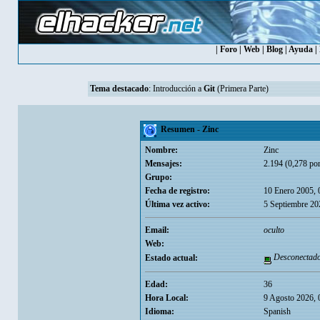
|
Foro
|
Web
|
Blog
|
Ayuda
|
Tema destacado
:
Introducción a
Git
(Primera Parte)
Resumen - Zinc
Nombre:
Zinc
Mensajes:
2.194 (0,278 por
Grupo:
Fecha de registro:
10 Enero 2005, 
Última vez activo:
5 Septiembre 20
Email:
oculto
Web:
Desconectad
Estado actual:
Edad:
36
Hora Local:
9 Agosto 2026, 
Idioma:
Spanish