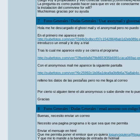
Luego voy a propiedades y veo conectar usando:[CommView] Athe
La pregunta es como puedo hacer para que en vez de conectarme m
la instalacion del commview for wifi?
Muchisimas gracias por su ayuda
7
Foros Generales
/
Dudas Generales
/
Usar anonymail y ghostmai
Hola me he descargado el ghost mail y el anonymail pero no puedo u
En el primero me aparece esto
http://subefotos.com/ver/?2d4b3cdbccf37c15428648ab1d2eb089o.
introduzco un email y le doy a trial
Tras lo cual me aparece esto y se cierra el programa
http://subefotos.com/ver/?2fbebfa8d79b8653f35b6991caca069ao.p
Con el anonymous mail me aparece la siguiente pantalla
http://subefotos.com/ver/?6c25992c1b06a1dea9a0b8b6a76a8ab4o
relleno los datos de las pestañas pero no me llega al correo
Por cierto si alguien tiene el ubi anonymous o sabe donde me lo pu
Gracias
8
Foros Generales
/
Dudas Generales
/
email anonimo con codigo 
Buenas, necesito enviar un correo
Necesito una pagina programa o lo que sea que me permita
Enviar el mensaje en html
Que me permita poner el emisor que yo quiera
loqueyoquiera@loqu
Y que me lo mande a la bandeja de entrada de hotmail