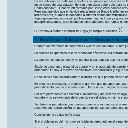
En las peliculas de mafiosos y hackers se suelen ver escenas en 
en un banco de una estacion de tren o en algun cybercafe para no s
Como cuando "El Chacal" interpretado por Bruce Willis compra arm
Pero algo me dice que en la vida real al malo de Bruce lo pillarían
terceros eres, cuando te conectas a internet desde una wifi publica
Supongo que desde una wifi publica sería muy facil que ya que sol
mataprimeradamas, pero desde un cibercafe debe ser harina de otr
PD:No voy a matar a la mujer de Rajoy,es simple curiosidad
3
Foros Generales
/
Dudas Generales
/
Problemas con el microfon
Compré un microfono de sobremesa woxter con un cable 3.5mm jac
Lo primero es que vi es que mi ordenador sólo tiene una entrada de
La cuestión es que lo meto y no cambia nada, supuse que me tendri
Siguiente paso, miro el panel de control y en el apartado de sonido
ordenador. Le doy a mostrar diamositivos deshabilitados y sigue si
No sé si es cosa del ordenador o el micro así que pruebo en otro o
En este otro ordenador, al meterlo si que veo que me aparece una n
procedimiento que en el anterior caso. Pero sin ver ningún disposit
Por otra parte vuelvo a conectar el microfono y me percato de algo
youtube y no se oye nada de lo que dice en el video, lo mismo si p
También me percato de que cuando conecto unos cascos al primer 
(esta vez en reproducción) no me aparece los cascos como una nue
Conclusión no se que coño pasa.
Si el problema es del micro no se hubieran detectado en el segundo