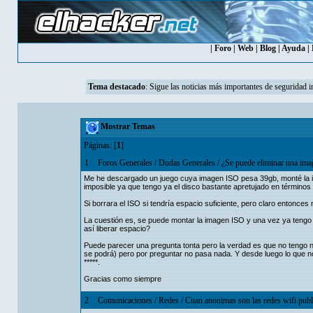
|
Foro
|
Web
|
Blog
|
Ayuda
|
Tema destacado
:
Sigue las noticias más importantes de seguridad i
Mostrar Temas
Páginas: [
1
]
1
Foros Generales
/
Dudas Generales
/
¿Se puede eliminar una im
Me he descargado un juego cuya imagen ISO pesa 39gb, monté la im
imposible ya que tengo ya el disco bastante apretujado en término
Si borrara el ISO si tendría espacio suficiente, pero claro entonces 
La cuestión es, se puede montar la imagen ISO y una vez ya tengo l
así liberar espacio?
Puede parecer una pregunta tonta pero la verdad es que no tengo ni
se podrá) pero por preguntar no pasa nada. Y desde luego lo que n
*****.
Gracias como siempre
2
Comunicaciones
/
Redes
/
Cuan anonimas son las redes wifi publi