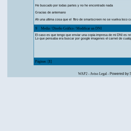
He buscado por todas partes y no he encontrado nada
Gracias de antemano
Ah una ultima cosa que el fltro de smartscreen no se vuelva loco 
9
Media
/
Diseño Gráfico
/
Modificar un DNI
El caso es que tengo que enviar una copia impresa de mi DNI es re
Lo que pensaba era buscar por google imagenes el carnet de cualq
Páginas: [
1
]
WAP2
-
Aviso Legal
-
Powered by 