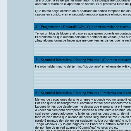
Si el problema es del primer ordenador no sé porque me bloquea el
aparece el micro en el apartado de sonido. Si el problema fuera del
Que no me salga el micro en el apartado de sonido tampoco me di
cascos en sonido, y en el segundo tampoco aparece el micro en son
4
Programación
/
Desarrollo Web
/
Que un visualizador de visitas t
Tengo un blog de bloger y el caso es que quiero ponerle un contador 
El problema es que cuando coloque el contador de visitas (sera su
¿hay alguna forma de hacer que me cuenten las visitas que he rec
5
Seguridad Informática
/
Hacking Wireless
/
¿Que es un diccionar
He oido hablar mucho del termino "diccionario" en el tema del wifi ¿
6
Seguridad Informática
/
Hacking Wireless
/
Problemas con el com
Me voy de vacaciones durante un mes y a donde voy no tengo linea 
Por eso quería descargarme el commvie for wifi para conectarme a 
La cuestión es que desde que me descargue el programa el intern
A veces va bien pero derrepente empieza a irme lento o no irme, e
cual estoy conectado pero no la de los vecinos desconecto de mi 
todo va bien hasta que al cabo de pocos segundos se me vuelven a i
(tardo 5 minutos de reloj en ver cualquier noticia por ejemplo) o no ir
Tengo windows 7 y lo que hago es ir a Panel de Control > Redes e 
del nombre de mi red aparece [CommView] Atheros etc etc