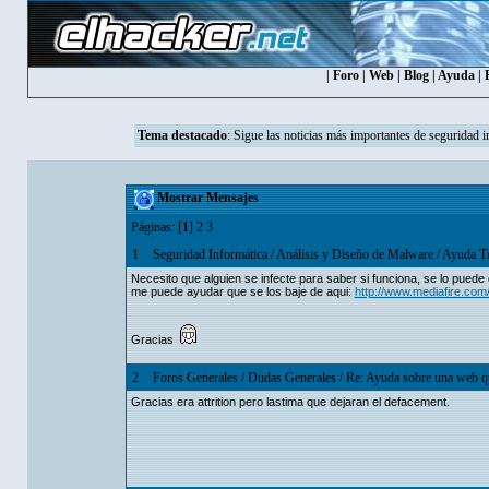
|
Foro
|
Web
|
Blog
|
Ayuda
|
Tema destacado
:
Sigue las noticias más importantes de seguridad i
Mostrar Mensajes
Páginas: [
1
]
2
3
1
Seguridad Informática
/
Análisis y Diseño de Malware
/
Ayuda T
Necesito que alguien se infecte para saber si funciona, se lo puede q
me puede ayudar que se los baje de aqui:
http://www.mediafire.co
Gracias
2
Foros Generales
/
Dudas Generales
/
Re: Ayuda sobre una web q
Gracias era attrition pero lastima que dejaran el defacement.