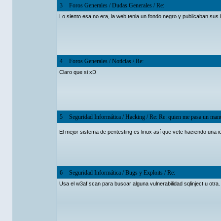
3
Foros Generales
/
Dudas Generales
/
Re:
Lo siento esa no era, la web tenia un fondo negro y publicaban su
4
Foros Generales
/
Noticias
/
Re:
Claro que si xD
5
Seguridad Informática
/
Hacking
/
Re: Re: quien me pasa un manu
El mejor sistema de pentesting es linux así que vete haciendo una 
6
Seguridad Informática
/
Bugs y Exploits
/
Re:
Usa el w3af scan para buscar alguna vulnerabilidad sqlinject u otra.