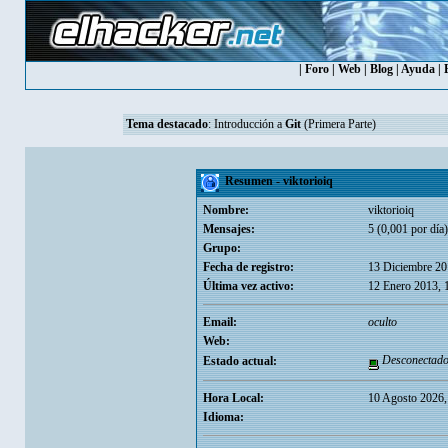
|
Foro
|
Web
|
Blog
|
Ayuda
|
Tema destacado
:
Introducción a
Git
(Primera Parte)
Resumen - viktorioiq
Nombre:
viktorioiq
Mensajes:
5 (0,001 por día)
Grupo:
Fecha de registro:
13 Diciembre 20
Última vez activo:
12 Enero 2013, 
Email:
oculto
Web:
Desconectad
Estado actual:
Hora Local:
10 Agosto 2026,
Idioma: