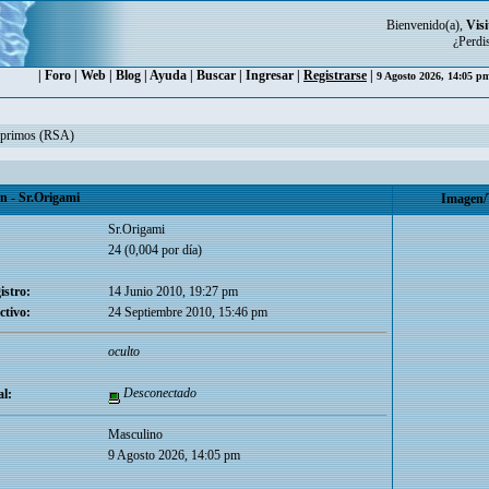
Bienvenido(a),
Visi
¿Perdi
|
Foro
|
Web
|
Blog
|
Ayuda
|
Buscar
|
Ingresar
|
Registrarse
|
9 Agosto 2026, 14:05 
miprimos (RSA)
 - Sr.Origami
Imagen/
Sr.Origami
24 (0,004 por día)
istro:
14 Junio 2010, 19:27 pm
ctivo:
24 Septiembre 2010, 15:46 pm
oculto
Desconectado
l:
Masculino
9 Agosto 2026, 14:05 pm