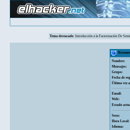
Tema destacado
:
Introducción a la Factorización De Se
Resumen
Nombre:
Mensajes:
Grupo:
Fecha de reg
Última vez a
Email:
Web:
Estado actua
Sexo:
Hora Local:
Idioma: