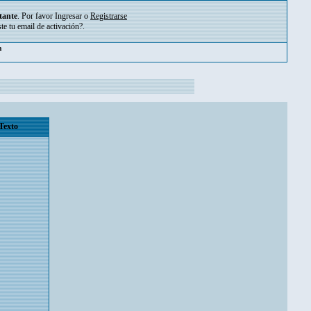
tante
. Por favor
Ingresar
o
Registrarse
ste tu
email de activación?
.
pm
Texto