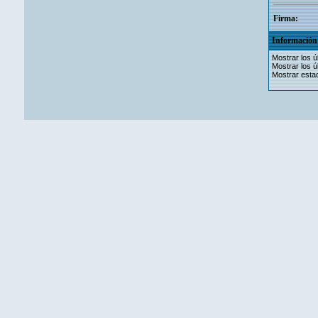
Firma:
Información 
Mostrar los ú
Mostrar los ú
Mostrar estad