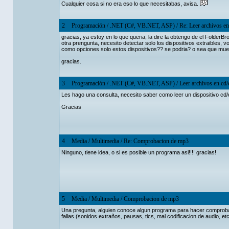
Cualquier cosa si no era eso lo que necesitabas, avisa.
2
Programación
/
.NET (C#, VB.NET, ASP)
/
Re: Leer archivos en
gracias, ya estoy en lo que queria, la dire la obtengo de el FolderB
otra prengunta, necesito detectar solo los dispositivos extraibles,
como opciones solo estos dispositivos?? se podria? o sea que mue
gracias.
3
Programación
/
.NET (C#, VB.NET, ASP)
/
Leer archivos en cd/
Les hago una consulta, necesito saber como leer un dispositivo cd/d
Gracias
4
Media
/
Multimedia
/
Re: Comprobacion de mp3
Ninguno, tiene idea, o si es posible un programa asi!!!! gracias!
5
Media
/
Multimedia
/
Comprobacion de mp3
Una pregunta, alguien conoce algun programa para hacer comprobac
fallas (sonidos extraños, pausas, tics, mal codificacion de audio, etc