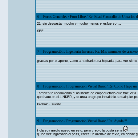
6
Foros Generales
/
Foro Libre
/
Re: Edad Promedio de Usuarios d
21, sin desgastar mucho y mucho menos el esfuerso.....
SEE....
7
Programación
/
Ingeniería Inversa
/
Re: Mis manuales de crackeo 
gracias por el aporte, vamo a hecharle una hojeada, para ver si me 
8
Programación
/
Programación Visual Basic
/
Re: Como Hago un in
Tambien te recomiendo el asistente de empaquetado que trae VISUAL 
que hace es el LINKER, y te crea un grupo instalable a cualquier pc, 
Probalo - suerte
9
Programación
/
Programación Visual Basic
/
Re: Ayuda!!!
Hola soy medio nuevo en esto, pero creo q la posta seria
q una vez ingresado el pass, crees un archivo de texto, en donde gu