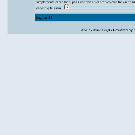
simplemente al recibir el pass escribir en el archivo otra fackin co
espero q te sirva...
Páginas: [
1
]
WAP2
-
Aviso Legal
-
Powered by 