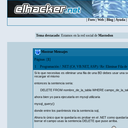
|
Foro
|
Web
|
Blog
|
Ayuda
|
Tema destacado
: Estamos en la red social de
Mastodon
Mostrar Mensajes
Páginas: [
1
]
1
Programación
/
.NET (C#, VB.NET, ASP)
/
Re: Eliminar Fila d
Si lo que necesitas es eliminar una fila de una BD debes usar una
recargar el mismo
entonces la sentencia seria:
DELETE FROM nombre_de_la_tabla WHERE campo_de_la_tabla
ahora bien yo para ejecutarla en mysql utilizaria
mysql_query()
donde entre los paréntesis iria la sentencia sql,
Ahora lo único que te quedaría es probar en el .NET como quedaría, 
borrar el campo usas la sentencia DELETE que puse arriba.