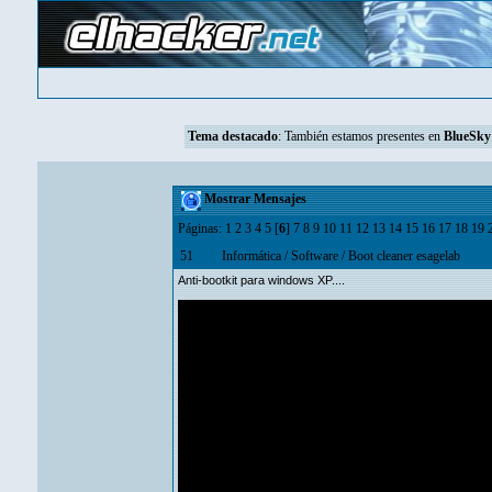
Tema destacado
: También estamos presentes en
BlueSky
Mostrar Mensajes
Páginas:
1
2
3
4
5
[
6
]
7
8
9
10
11
12
13
14
15
16
17
18
19
51
Informática
/
Software
/
Boot cleaner esagelab
Anti-bootkit para windows XP....