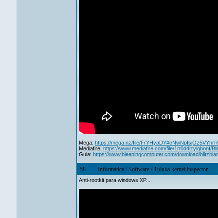
Mega:
https://mega.nz/file/FrYHyaDY#cNwNpIsjOz5VY
Mediafire:
https://www.mediafire.com/file/1rt0d4izylqbonf/Blit
Guia:
https://www.bleepingcomputer.com/download/blitzbla
58
Informática
/
Software
/
Tuluka kernel inspector
Anti-rootkit para windows XP....