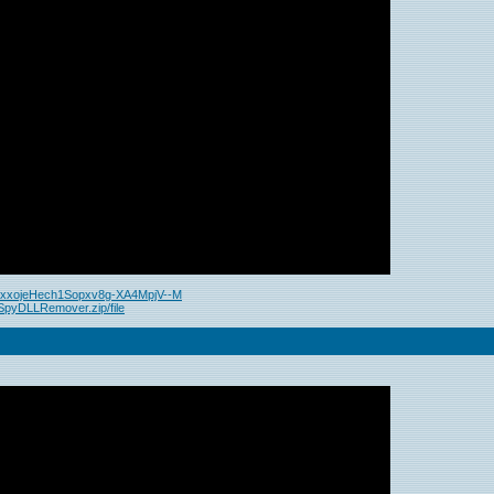
HxxojeHech1Sopxv8g-XA4MpjV--M
/SpyDLLRemover.zip/file