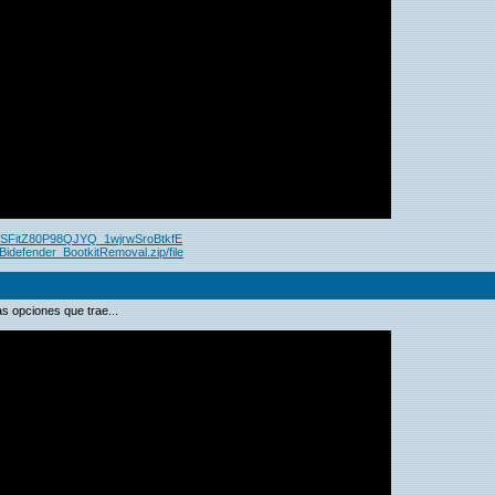
8SFitZ80P98QJYQ_1wjrwSroBtkfE
Bidefender_BootkitRemoval.zip/file
as opciones que trae...