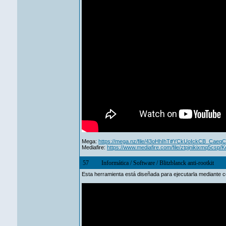
Mega:
https://mega.nz/file/43oHhIhT#YCkUoIckCB_Ca
Mediafire:
https://www.mediafire.com/file/ztpjnikixmq5csp/Ke
57
Informática
/
Software
/
Blitzblanck anti-rootkit
Esta herramienta está diseñada para ejecutarla mediante c