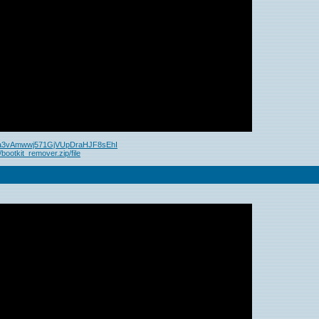
nba3vAmwwj571GjVUpDraHJF8sEhI
ootkit_remover.zip/file