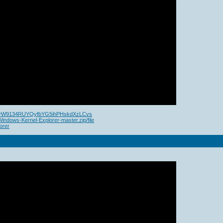
DnyW9134RUYQyfbYG5ihPHskdXzLCvs
Windows-Kernel-Explorer-master.zip/file
orer