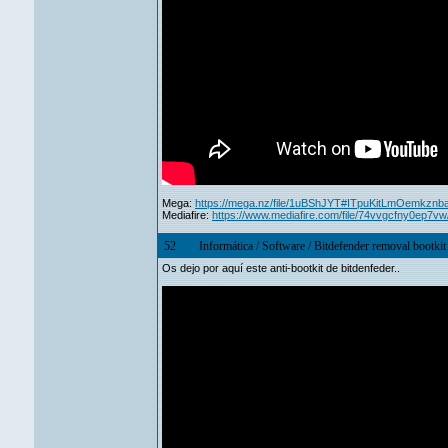
Mega:
https://mega.nz/file/1uBShJYT#ITpuKitLmOemkz
Mediafire:
https://www.mediafire.com/file/74vvgcfny0ep7vw/b
52
Informática
/
Software
/
Bitdefender removal bootkit
Os dejo por aquí este anti-bootkit de bitdenfeder..