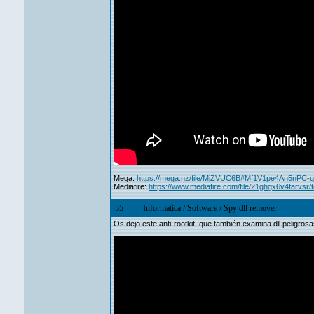
Mega:
https://mega.nz/file/MjZVUC6B#Mf1V1pe4An5nPC
Mediafire:
https://www.mediafire.com/file/21ghgx6v4farvsr/tds
55
Informática
/
Software
/
Spy dll remover
Os dejo este anti-rootkit, que también examina dll peligrosas