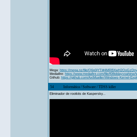
Mega:
https://mega.nz/file/Q6p0jYTI#4MRBXwH2OoGz
Mediafire:
https://www.mediafire.com/file/f08tddayvoahinw/
Github:
https://github.com/AxtMueller/Windows-Kernel-Expl
54
Informática
/
Software
/
TDSS killer
Eliminador de rootkits de Kaspersky...