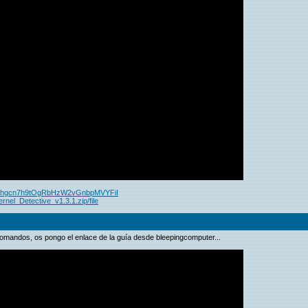
eqChgcn7h9tOgRbHzW2vGnbpMVYFiI
rnel_Detective_v1.3.1.zip/file
omandos, os pongo el enlace de la guía desde bleepingcomputer...