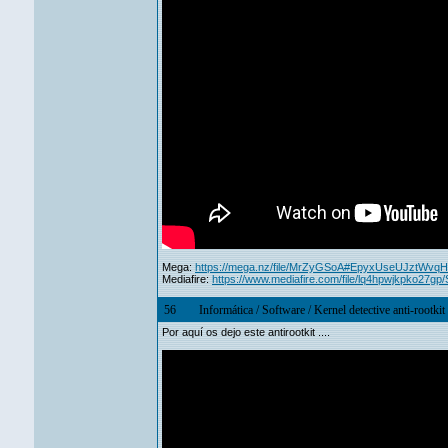
Mega:
https://mega.nz/file/MrZyGSoA#EpyxUseUJztWvq
Mediafire:
https://www.mediafire.com/file/lq4hpwjkpko27gp
56
Informática
/
Software
/
Kernel detective anti-rootkit
Por aquí os dejo este antirootkit ....