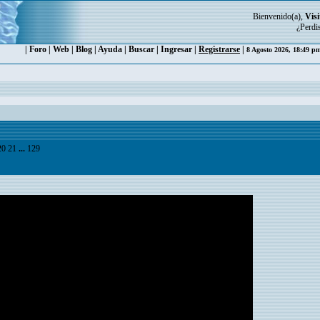
Bienvenido(a),
Visi
¿Perdi
|
Foro
|
Web
|
Blog
|
Ayuda
|
Buscar
|
Ingresar
|
Registrarse
|
8 Agosto 2026, 18:49 
20
21
...
129