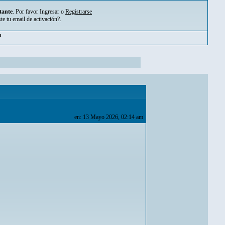
tante
. Por favor
Ingresar
o
Registrarse
ste tu
email de activación?
.
pm
en: 13 Mayo 2026, 02:14 am