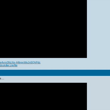
-qe4vre3NzXe-44lngvWeJn5QhPdc
skiller.zip/file
....