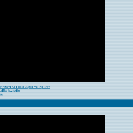
hrRxPBXYF5EF0IUGKjs0lPf4CqTGxY
zBlank.zip/file
nk/