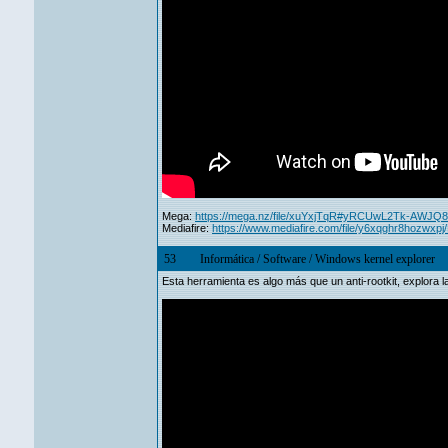
Mega:
https://mega.nz/file/xuYxjTqR#yRCUwL2Tk-AWJQ
Mediafire:
https://www.mediafire.com/file/y6xqghr8hozwxpj/
53
Informática
/
Software
/
Windows kernel explorer
Esta herramienta es algo más que un anti-rootkit, explora l