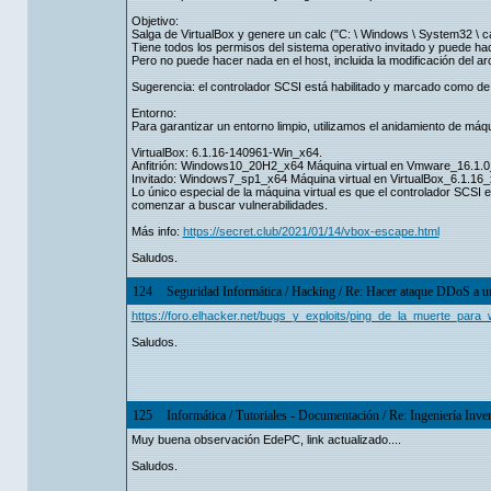
Objetivo:
Salga de VirtualBox y genere un calc ("C: \ Windows \ System32 \ ca
Tiene todos los permisos del sistema operativo invitado y puede hace
Pero no puede hacer nada en el host, incluida la modificación del arc
Sugerencia: el controlador SCSI está habilitado y marcado como de
Entorno:
Para garantizar un entorno limpio, utilizamos el anidamiento de máqui
VirtualBox: 6.1.16-140961-Win_x64.
Anfitrión: Windows10_20H2_x64 Máquina virtual en Vmware_16.1.0
Invitado: Windows7_sp1_x64 Máquina virtual en VirtualBox_6.1.16_
Lo único especial de la máquina virtual es que el controlador SCS
comenzar a buscar vulnerabilidades.
Más info:
https://secret.club/2021/01/14/vbox-escape.html
Saludos.
124
Seguridad Informática
/
Hacking
/
Re: Hacer ataque DDoS a u
https://foro.elhacker.net/bugs_y_exploits/ping_de_la_muerte_par
Saludos.
125
Informática
/
Tutoriales - Documentación
/
Re: Ingeniería Inve
Muy buena observación EdePC, link actualizado....
Saludos.