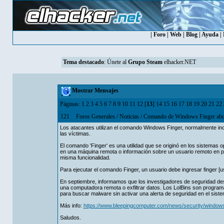
|
Foro
|
Web
|
Blog
|
Ayuda
|
Tema destacado
:
Únete al
Grupo Steam
elhacker.NET
Mostrar Mensajes
Páginas:
1
2
3
4
5
6
7
8
9
10
11
12
[
13
]
14
15
16
17
18
19
20
21
22
121
Foros Generales
/
Noticias
/
Comando de Windows Finger abus
Los atacantes utilizan el comando Windows Finger, normalmente inof
las víctimas.
El comando 'Finger' es una utilidad que se originó en los sistemas o
en una máquina remota o información sobre un usuario remoto en pa
misma funcionalidad.
Para ejecutar el comando Finger, un usuario debe ingresar finger [u
En septiembre, informamos que los investigadores de seguridad d
una computadora remota o exfiltrar datos. Los LolBins son programa
para buscar malware sin activar una alerta de seguridad en el siste
Más info:
https://www.bleepingcomputer.com/news/security/window
Saludos.