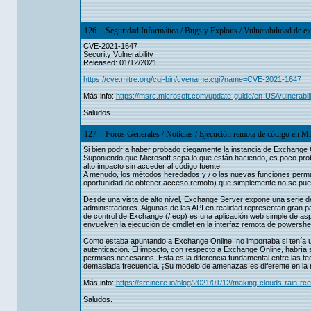
126
Seguridad Informática
/
Bugs y Exploits
/
Vulnerabilidad de e
CVE-2021-1647
Security Vulnerability
Released: 01/12/2021
https://cve.mitre.org/cgi-bin/cvename.cgi?name=CVE-2021-1647
Más info:
https://msrc.microsoft.com/update-guide/en-US/vulnerabi
Saludos.
127
Foros Generales
/
Noticias
/
Ejecución remota de código en Mi
Si bien podría haber probado ciegamente la instancia de Exchange O
Suponiendo que Microsoft sepa lo que están haciendo, es poco prob
alto impacto sin acceder al código fuente.
A menudo, los métodos heredados y / o las nuevas funciones permane
oportunidad de obtener acceso remoto) que simplemente no se pue
Desde una vista de alto nivel, Exchange Server expone una serie d
administradores. Algunas de las API en realidad representan gran pa
de control de Exchange (/ ecp) es una aplicación web simple de as
envuelven la ejecución de cmdlet en la interfaz remota de powershell
Como estaba apuntando a Exchange Online, no importaba si tenía un
autenticación. El impacto, con respecto a Exchange Online, habría si
permisos necesarios. Esta es la diferencia fundamental entre las t
demasiada frecuencia. ¡Su modelo de amenazas es diferente en la 
Más info:
https://srcincite.io/blog/2021/01/12/making-clouds-rain-rce
Saludos.