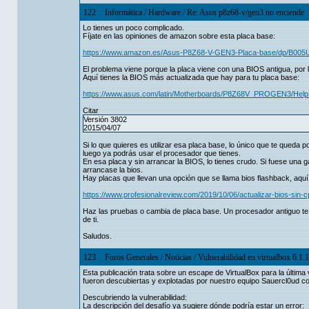
122
Informática
/
Hardware
/
Re: Asus p8z68-v/gen3 no enciende
Lo tienes un poco complicado.
Fíjate en las opiniones de amazon sobre esta placa base:
https://www.amazon.es/Asus-P8Z68-V-GEN3-Placa-base/dp/B00
El problema viene porque la placa viene con una BIOS antigua, por 
Aquí tienes la BIOS más actualizada que hay para tu placa base:
https://www.asus.com/latin/Motherboards/P8Z68V_PROGEN3/Hel
Citar
Versión 3802
2015/04/07
Si lo que quieres es utilizar esa placa base, lo único que te queda 
luego ya podrás usar el procesador que tienes.
En esa placa y sin arrancar la BIOS, lo tienes crudo. Si fuese una 
arrancase la bios.
Hay placas que llevan una opción que se llama bios flashback, aquí 
https://www.profesionalreview.com/2019/10/06/actualizar-bios-sin-c
Haz las pruebas o cambia de placa base. Un procesador antiguo t
de ti.
Saludos.
123
Foros Generales
/
Noticias
/
Vulnerabilidad en virtualbox 6.1.1
Esta publicación trata sobre un escape de VirtualBox para la última
fueron descubiertas y explotadas por nuestro equipo Sauercl0ud 
Descubriendo la vulnerabilidad:
La descripción del desafío ya sugiere dónde podría estar un error: