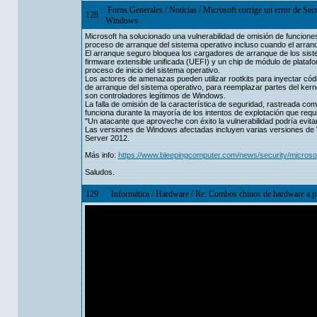
Foros Generales
/
Noticias
/
Microsoft corrige un error de Secu
128
Windows
Microsoft ha solucionado una vulnerabilidad de omisión de funcion
proceso de arranque del sistema operativo incluso cuando el arranq
El arranque seguro bloquea los cargadores de arranque de los sist
firmware extensible unificada (UEFI) y un chip de módulo de plataf
proceso de inicio del sistema operativo.
Los actores de amenazas pueden utilizar rootkits para inyectar có
de arranque del sistema operativo, para reemplazar partes del ker
son controladores legítimos de Windows.
La falla de omisión de la característica de seguridad, rastreada c
funciona durante la mayoría de los intentos de explotación que requ
"Un atacante que aproveche con éxito la vulnerabilidad podría evita
Las versiones de Windows afectadas incluyen varias versiones d
Server 2012.
Más info:
https://www.bleepingcomputer.com/news/security/microsoft
Saludos.
129
Informática
/
Hardware
/
Re: Combos chinos de hardware a pr