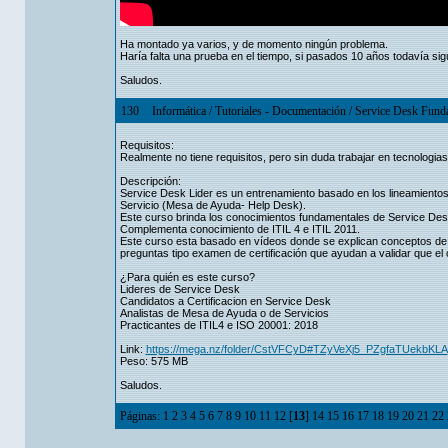
Ha montado ya varios, y de momento ningún problema.
Haría falta una prueba en el tiempo, si pasados 10 años todavía si
Saludos.
130
Informática
/
Tutoriales - Documentación
/
Service Desk Fund
Requisitos:
Realmente no tiene requisitos, pero sin duda trabajar en tecnologia
Descripción:
Service Desk Lider es un entrenamiento basado en los lineamientos
Servicio (Mesa de Ayuda- Help Desk).
Este curso brinda los conocimientos fundamentales de Service De
Complementa conocimiento de ITIL 4 e ITIL 2011.
Este curso esta basado en vídeos donde se explican conceptos 
preguntas tipo examen de certificación que ayudan a validar que el 
¿Para quién es este curso?
Lideres de Service Desk
Candidatos a Certificacion en Service Desk
Analistas de Mesa de Ayuda o de Servicios
Practicantes de ITIL4 e ISO 20001: 2018
Link:
https://mega.nz/folder/CstVFCyD#TZyVeXj5_PZgfaTUekbKLA
Peso: 575 MB
Saludos.
Páginas:
1
2
3
4
5
6
7
8
9
10
11
12
[
13
]
14
15
16
17
18
19
20
21
22