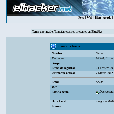
|
Foro
|
Web
|
Blog
|
Ayuda
|
Tema destacado
: También estamos presentes en
BlueSky
Resumen - Nanoc
Nombre:
Nanoc
Mensajes:
166 (0,025 por
Grupo:
Fecha de registro:
24 Febrero 20
Última vez activo:
7 Marzo 2012,
Email:
oculto
Web:
Desconecta
Estado actual:
Hora Local:
7 Agosto 2026
Idioma: