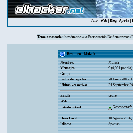
|
Foro
|
Web
|
Blog
|
Ayuda
|
Tema destacado
:
Introducción a la Factorización De Semiprimos 
Resumen - Molash
Nombre:
Molash
Mensajes:
9 (0,001 por día)
Grupo:
Fecha de registro:
29 Junio 2006, 1
Última vez activo:
24 Septiembre 20
Email:
oculto
Web:
Desconectado
Estado actual:
Hora Local:
10 Agosto 2026,
Idioma:
Spanish