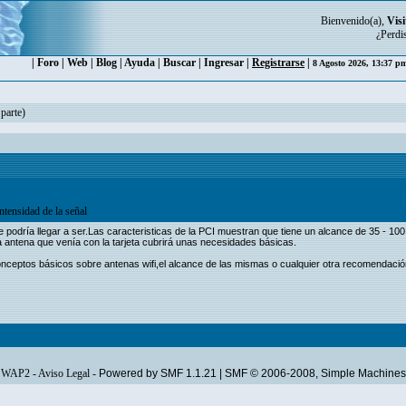
Bienvenido(a),
Visi
¿Perdi
|
Foro
|
Web
|
Blog
|
Ayuda
|
Buscar
|
Ingresar
|
Registrarse
|
8 Agosto 2026, 13:37 
 parte)
ntensidad de la señal
 podría llegar a ser.Las caracteristicas de la PCI muestran que tiene un alcance de 35 - 100 
a antena que venía con la tarjeta cubrirá unas necesidades básicas.
onceptos básicos sobre antenas wifi,el alcance de las mismas o cualquier otra recomenda
WAP2
-
Aviso Legal
-
Powered by SMF 1.1.21
|
SMF © 2006-2008, Simple Machines