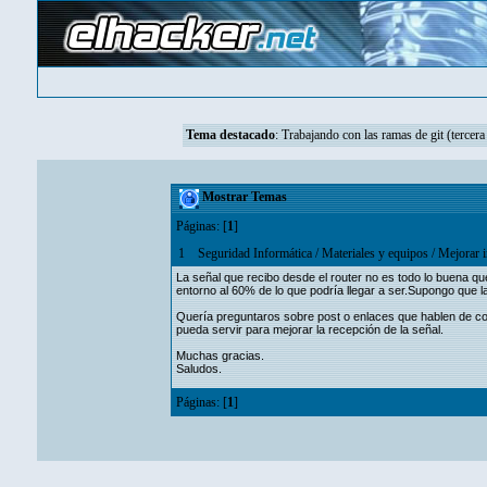
Tema destacado
:
Trabajando con las ramas de git (tercera
Mostrar Temas
Páginas: [
1
]
1
Seguridad Informática
/
Materiales y equipos
/
Mejorar i
La señal que recibo desde el router no es todo lo buena que
entorno al 60% de lo que podría llegar a ser.Supongo que l
Quería preguntaros sobre post o enlaces que hablen de c
pueda servir para mejorar la recepción de la señal.
Muchas gracias.
Saludos.
Páginas: [
1
]