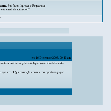
tante
. Por favor
Ingresar
o
Registrarse
ste tu
email de activación?
.
pm
en: 16 Diciembre 2008, 00:46 am
metros en interior y la señal que yo recibo debe estar
ción que vosotr@s mism@s considereis oportuna y que