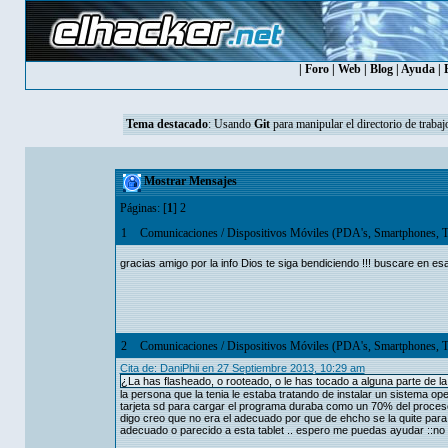
|
Foro
|
Web
|
Blog
|
Ayuda
|
Tema destacado
:
Usando
Git
para manipular el directorio de trabaj
Mostrar Mensajes
Páginas: [
1
]
2
1
Comunicaciones
/
Dispositivos Móviles (PDA's, Smartphones, T
gracias amigo por la info Dios te siga bendiciendo !!! buscare en es
2
Comunicaciones
/
Dispositivos Móviles (PDA's, Smartphones, T
Cita de: DaniPhii en 27 Septiembre 2013, 10:29 am
¿La has flasheado, o rooteado, o le has tocado a alguna parte de la
la persona que la tenia le estaba tratando de instalar un sistema o
tarjeta sd para cargar el programa duraba como un 70% del proceso 
digo creo que no era el adecuado por que de ehcho se la quite para
adecuado o parecido a esta tablet .. espero me puedas ayudar ::no 