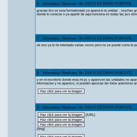
6
Informática
/
Hardware
/
Re: DISCO EXTERNO PORTATIL
gracias bro se esta formatenado ya aparecio la unidad ...muchas g
donde lo conecte o ya apartir de aqui funciona en todas las pcs do
7
Informática
/
Hardware
/
Re: DISCO EXTERNO PORTATIL
ok eso ya lo he intentado varias veces pero no se puede como lo p
8
Informática
/
Hardware
/
Re: DISCO EXTERNO PORTATIL
y en el escritorio donde esta mi pc y aparecen las unidades no apa
informacion y no aparece, si pueden apreciar las fotos anteriores
9
Informática
/
Hardware
/
Re: DISCO EXTERNO PORTATIL
[/URL]
[/img]