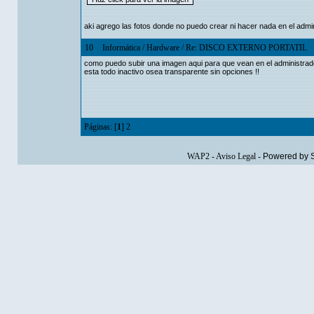
aki agrego las fotos donde no puedo crear ni hacer nada en el admi
10
Informática
/
Hardware
/
Re: DISCO EXTERNO PORTATIL
como puedo subir una imagen aqui para que vean en el administrado
esta todo inactivo osea transparente sin opciones !!
Páginas: [
1
]
2
WAP2
-
Aviso Legal
-
Powered by 