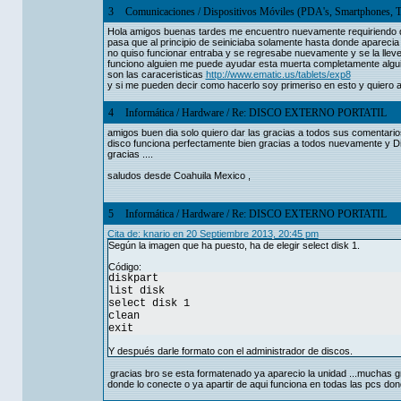
3
Comunicaciones
/
Dispositivos Móviles (PDA's, Smartphones, T
Hola amigos buenas tardes me encuentro nuevamente requiriendo 
pasa que al principio de seiniciaba solamente hasta donde aparecia e
no quiso funcionar entraba y se regresabe nuevamente y se la llev
funciono alguien me puede ayudar esta muerta completamente alguien
son las caraceristicas
http://www.ematic.us/tablets/exp8
y si me pueden decir como hacerlo soy primeriso en esto y quiero
4
Informática
/
Hardware
/
Re: DISCO EXTERNO PORTATIL
amigos buen dia solo quiero dar las gracias a todos sus comentari
disco funciona perfectamente bien gracias a todos nuevamente y D
gracias ....
saludos desde Coahuila Mexico ,
5
Informática
/
Hardware
/
Re: DISCO EXTERNO PORTATIL
Cita de: knario en 20 Septiembre 2013, 20:45 pm
Según la imagen que ha puesto, ha de elegir select disk 1.
Código:
diskpart
list disk
select disk 1
clean
exit
Y después darle formato con el administrador de discos.
gracias bro se esta formatenado ya aparecio la unidad ...muchas 
donde lo conecte o ya apartir de aqui funciona en todas las pcs do