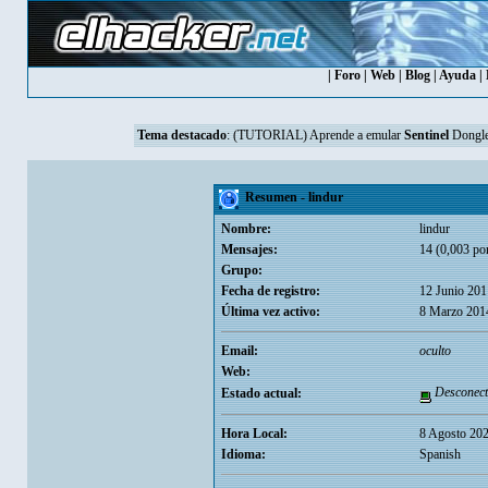
|
Foro
|
Web
|
Blog
|
Ayuda
|
Tema destacado
:
(TUTORIAL) Aprende a emular
Sentinel
Dongle
Resumen - lindur
Nombre:
lindur
Mensajes:
14 (0,003 por
Grupo:
Fecha de registro:
12 Junio 201
Última vez activo:
8 Marzo 201
Email:
oculto
Web:
Desconect
Estado actual:
Hora Local:
8 Agosto 202
Idioma:
Spanish