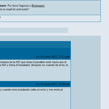
tante
. Por favor
Ingresar
o
Registrarse
ste tu
email de activación?
.
pm
en: 24 Junio 2011, 21:22 pm
entana de la ISO que tenia el parallels tools hasta que le
la ISO y inicia el instalador, despues es cuando da error, la
en: 14 Junio 2011, 13:28 pm
 y cuando esta instalando salta un error y me envia al