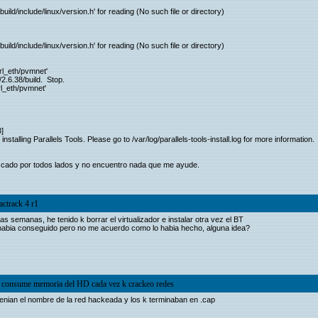
build/include/linux/version.h' for reading (No such file or directory)
build/include/linux/version.h' for reading (No such file or directory)
prl_eth/pvmnet'
/2.6.38/build. Stop.
rl_eth/pvmnet'
3]
alling Parallels Tools. Please go to /var/log/parallels-tools-install.log for more information.
scado por todos lados y no encuentro nada que me ayude.
actrack 4 r1
 semanas, he tenido k borrar el virtualizador e instalar otra vez el BT
lo habia conseguido pero no me acuerdo como lo habia hecho, alguna idea?
k consume memoria del HD cada vez k crackeo redes
 tenian el nombre de la red hackeada y los k terminaban en .cap