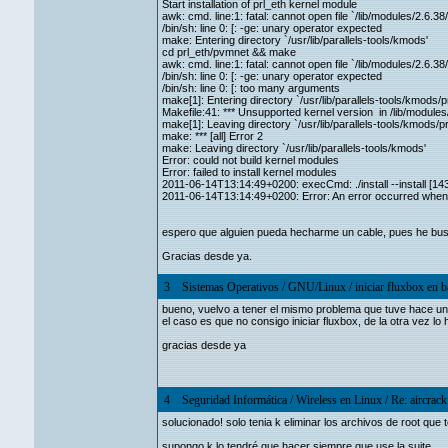
Start installation of prl_eth kernel module
awk: cmd. line:1: fatal: cannot open file `/lib/modules/2.6.38/
/bin/sh: line 0: [: -ge: unary operator expected
make: Entering directory `/usr/lib/parallels-tools/kmods'
cd prl_eth/pvmnet && make
awk: cmd. line:1: fatal: cannot open file `/lib/modules/2.6.38/
/bin/sh: line 0: [: -ge: unary operator expected
/bin/sh: line 0: [: too many arguments
make[1]: Entering directory `/usr/lib/parallels-tools/kmods/
Makefile:41: *** Unsupported kernel version in /lib/modules
make[1]: Leaving directory `/usr/lib/parallels-tools/kmods/p
make: *** [all] Error 2
make: Leaving directory `/usr/lib/parallels-tools/kmods'
Error: could not build kernel modules
Error: failed to install kernel modules
2011-06-14T13:14:49+0200: execCmd: ./install --install [14
2011-06-14T13:14:49+0200: Error: An error occurred when inst
espero que alguien pueda hecharme un cable, pues he bu
Gracias desde ya.
3
Sistemas Operativos
/
GNU/Linux
/
iniciar fluxbox en b
bueno, vuelvo a tener el mismo problema que tuve hace unas
el caso es que no consigo iniciar fluxbox, de la otra vez 
gracias desde ya
4
Seguridad Informática
/
Wireless en Linux
/
Re: aircrac
solucionado! solo tenia k eliminar los archivos de root que
supongo k lo tendré que hacer siempre que use la suite