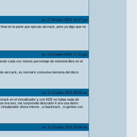
en: 17 Octubre 2010, 16:37 pm
final en la parte que ejecuto aircrack, pero ya digo que no
en: 15 Octubre 2010, 17:23 pm
iendo cada vez menos porcentaje de memoria libre en el
ado aircrack, es normal k consuma memoria del disco
en: 11 Octubre 2010, 09:26 am
ktrack en el virtualizador y con KDE no habia nada de
e era eso, me sorprendio descubrir k era una distro
 virtualizador ahora mismo...si backtrack...si gentoo con
en: 11 Octubre 2010, 05:06 am