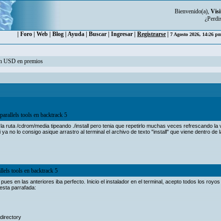
Bienvenido(a),
Visi
¿Perdi
|
Foro
|
Web
|
Blog
|
Ayuda
|
Buscar
|
Ingresar
|
Registrarse
|
7 Agosto 2026, 14:26 
ón USD en premios
 parallels tools en backtrack 5
 la ruta /cdrom/media tipeando ./install pero tenia que repetirlo muchas veces refrescando la v
i ya no lo consigo asique arrastro al terminal el archivo de texto "install" que viene dentro de 
allels tools en backtrack 5
es en las anteriores iba perfecto. Inicio el instalador en el terminal, acepto todos los royos
 esta parrafada:
 directory