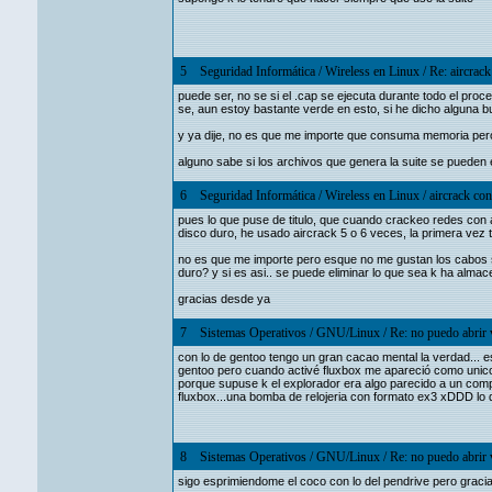
5
Seguridad Informática
/
Wireless en Linux
/
Re: aircrac
puede ser, no se si el .cap se ejecuta durante todo el proc
se, aun estoy bastante verde en esto, si he dicho alguna 
y ya dije, no es que me importe que consuma memoria pero si 
alguno sabe si los archivos que genera la suite se pueden 
6
Seguridad Informática
/
Wireless en Linux
/
aircrack co
pues lo que puse de titulo, que cuando crackeo redes con
disco duro, he usado aircrack 5 o 6 veces, la primera vez t
no es que me importe pero esque no me gustan los cabos s
duro? y si es asi.. se puede eliminar lo que sea k ha alma
gracias desde ya
7
Sistemas Operativos
/
GNU/Linux
/
Re: no puedo abrir 
con lo de gentoo tengo un gran cacao mental la verdad... e
gentoo pero cuando activé fluxbox me apareció como unico
porque supuse k el explorador era algo parecido a un comple
fluxbox...una bomba de relojeria con formato ex3 xDDD lo
8
Sistemas Operativos
/
GNU/Linux
/
Re: no puedo abrir 
sigo esprimiendome el coco con lo del pendrive pero gracia