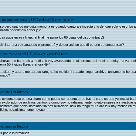
k consume memoria del HD cada vez k crackeo redes
eso pero cuando me quita memoria es cuando captura e inyecta y lo de .cap solo lo escribo al 
burrada hacedmelo saber jeje
sigue en esa linea...al final me pulirá los 60 gigas del disco virtual :S
eliminar una vez acabado el proceso? y de ser asi..en que directorio se encuentran?
nsume memoria del HD cada vez k crackeo redes
 aircrack en bactrack a medida k voy avanzando en el poroceso el monitor conky me va pon
enia 50.7 gigas libres y ahora 49.4
ueltos, y aparte me parece raro, no he metido ni sacado ningun archivo, unicamente he us
cenado?
ventanas en fluxbox
s evidente que es una distro como puede ser ubuntu o red hat, el caso es que yo instalé bac
 explorador de archivos gentoo, y como soy novatisimamente novato empezé a investigar qu
mento que habia instalado fluxbox al iniciarlo, asik no tengo mui claro lo k hay metido en mi
 dicho, novatisimamente novato
ventanas en fluxbox
s por la informacion