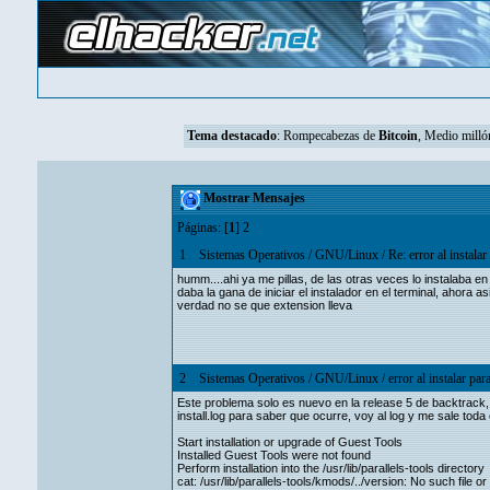
Tema destacado
:
Rompecabezas de
Bitcoin
, Medio mill
Mostrar Mensajes
Páginas: [
1
]
2
1
Sistemas Operativos
/
GNU/Linux
/
Re: error al instalar
humm....ahi ya me pillas, de las otras veces lo instalaba en
daba la gana de iniciar el instalador en el terminal, ahora as
verdad no se que extension lleva
2
Sistemas Operativos
/
GNU/Linux
/
error al instalar par
Este problema solo es nuevo en la release 5 de backtrack, pu
install.log para saber que ocurre, voy al log y me sale toda
Start installation or upgrade of Guest Tools
Installed Guest Tools were not found
Perform installation into the /usr/lib/parallels-tools directory
cat: /usr/lib/parallels-tools/kmods/../version: No such file or