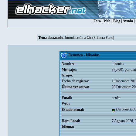
|
Foro
|
Web
|
Blog
|
Ayuda
|
Tema destacado
:
Introducción a
Git
(Primera Parte)
Resumen - kikonius
Nombre:
kikonius
Mensajes:
8 (0,001 por día)
Grupo:
Fecha de registro:
1 Diciembre 201
Última vez activo:
29 Diciembre 20
Email:
oculto
Web:
Desconectad
Estado actual:
Hora Local:
7 Agosto 2026, 
Idioma: