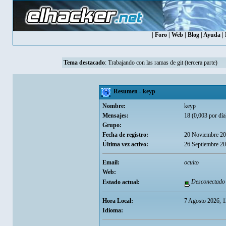
|
Foro
|
Web
|
Blog
|
Ayuda
|
Tema destacado
:
Trabajando con las ramas de git (tercera parte)
Resumen - keyp
Nombre:
keyp
Mensajes:
18 (0,003 por día
Grupo:
Fecha de registro:
20 Noviembre 20
Última vez activo:
26 Septiembre 20
Email:
oculto
Web:
Desconectado
Estado actual:
Hora Local:
7 Agosto 2026, 
Idioma: