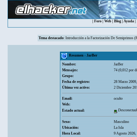
|
Foro
|
Web
|
Blog
|
Ayuda
|
Tema destacado
:
Introducción a la Factorización De Semiprimos 
Resumen - JarBer
Nombre:
JarBer
Mensajes:
74 (0,012 por dí
Grupo:
Fecha de registro:
28 Marzo 2009,
Última vez activo:
2 Diciembre 20
Email:
oculto
Web:
Desconectad
Estado actual:
Sexo:
Masculino
Ubicación:
La Isla
Hora Local:
9 Agosto 2026,