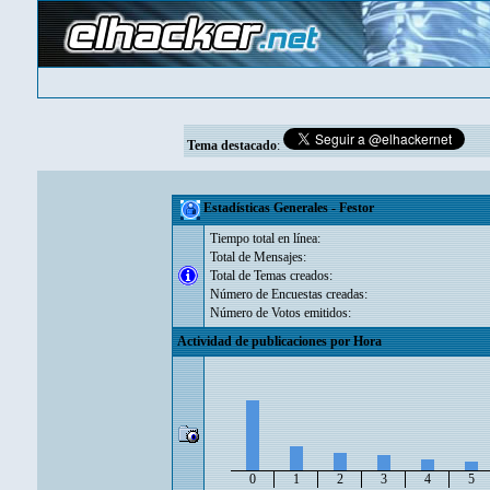
Tema destacado
:
Estadísticas Generales - Festor
Tiempo total en línea:
Total de Mensajes:
Total de Temas creados:
Número de Encuestas creadas:
Número de Votos emitidos:
Actividad de publicaciones por Hora
0
1
2
3
4
5