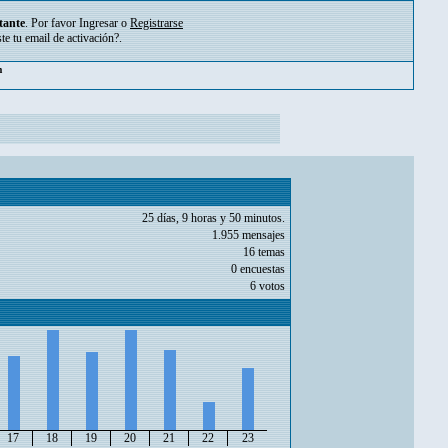
tante
. Por favor
Ingresar
o
Registrarse
ste tu
email de activación?
.
pm
25 días, 9 horas y 50 minutos.
1.955 mensajes
16 temas
0 encuestas
6 votos
17
18
19
20
21
22
23