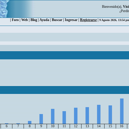
Bienvenido(a),
Visi
¿Perdi
|
Foro
|
Web
|
Blog
|
Ayuda
|
Buscar
|
Ingresar
|
Registrarse
|
9 Agosto 2026, 13:54 
6
7
8
9
10
11
12
13
14
15
16