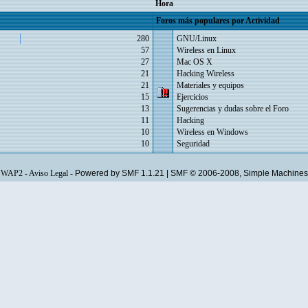
Hora
Foros más populares por Actividad
280
GNU/Linux
57
Wireless en Linux
27
Mac OS X
21
Hacking Wireless
21
Materiales y equipos
15
Ejercicios
13
Sugerencias y dudas sobre el Foro
11
Hacking
10
Wireless en Windows
10
Seguridad
WAP2
-
Aviso Legal
-
Powered by SMF 1.1.21
|
SMF © 2006-2008, Simple Machines