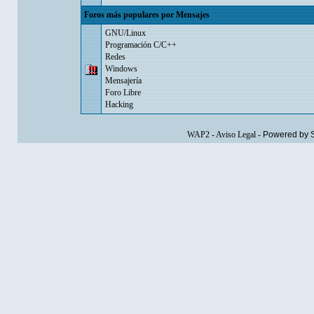
Foros más populares por Mensajes
GNU/Linux
Programación C/C++
Redes
Windows
Mensajería
Foro Libre
Hacking
WAP2
-
Aviso Legal
-
Powered by 