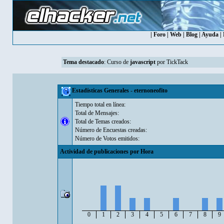
|
Foro
|
Web
|
Blog
|
Ayuda
|
Tema destacado
:
Curso de
javascript
por TickTack
Estadísticas Generales - eternoneofito
Tiempo total en línea:
Total de Mensajes:
Total de Temas creados:
Número de Encuestas creadas:
Número de Votos emitidos:
Actividad de publicaciones por Hora
0
1
2
3
4
5
6
7
8
9