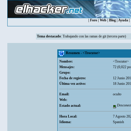
|
Foro
|
Web
|
Blog
|
Ayuda
|
Tema destacado
:
Trabajando con las ramas de git (tercera parte)
Resumen - <Trocutor>
Nombre:
<Trocutor>
Mensajes:
72 (0,022 por
Grupo:
Fecha de registro:
12 Junio 201
Última vez activo:
18 Junio 201
Email:
oculto
Web:
Desconec
Estado actual:
Hora Local:
7 Agosto 20
Idioma:
Spanish