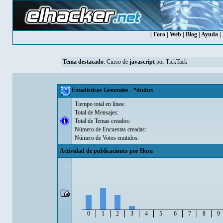
|
Foro
|
Web
|
Blog
|
Ayuda
|
Tema destacado
:
Curso de
javascript
por TickTack
Estadísticas Generales - *dudux
Tiempo total en línea:
Total de Mensajes:
Total de Temas creados:
Número de Encuestas creadas:
Número de Votos emitidos:
Actividad de publicaciones por Hora
0
1
2
3
4
5
6
7
8
9