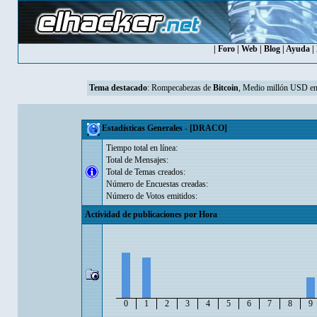
|
Foro
|
Web
|
Blog
|
Ayuda
|
Tema destacado
:
Rompecabezas de
Bitcoin
, Medio millón USD en
Estadísticas Generales - [DRACO]
Tiempo total en línea:
Total de Mensajes:
Total de Temas creados:
Número de Encuestas creadas:
Número de Votos emitidos:
Actividad de publicaciones por Hora
0
1
2
3
4
5
6
7
8
9