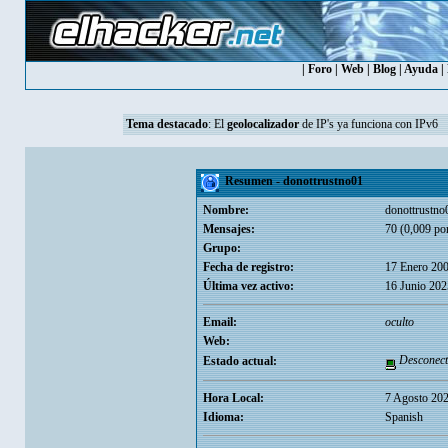
|
Foro
|
Web
|
Blog
|
Ayuda
|
Tema destacado
: El
geolocalizador
de IP's ya funciona con IPv6
Resumen - donottrustno01
Nombre:
donottrustno
Mensajes:
70 (0,009 por
Grupo:
Fecha de registro:
17 Enero 200
Última vez activo:
16 Junio 202
Email:
oculto
Web:
Desconect
Estado actual:
Hora Local:
7 Agosto 202
Idioma:
Spanish