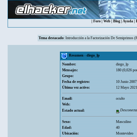
|
Foro
|
Web
|
Blog
|
Ayuda
|
Tema destacado
:
Introducción a la Factorización De Semiprimos 
Resumen - diego_lp
Nombre:
diego_lp
Mensajes:
180 (0,026 por
Grupo:
Fecha de registro:
10 Junio 2007
Última vez activo:
12 Mayo 2021
Email:
oculto
Web:
Desconecta
Estado actual:
Sexo:
Masculino
Edad:
40
Ubicación:
Montevideo