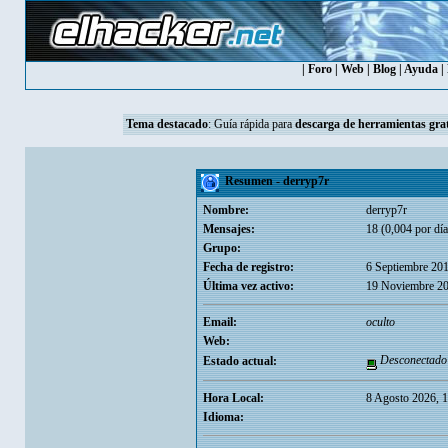
|
Foro
|
Web
|
Blog
|
Ayuda
|
Tema destacado
:
Guía rápida para
descarga de herramientas grat
Resumen - derryp7r
Nombre:
derryp7r
Mensajes:
18 (0,004 por día
Grupo:
Fecha de registro:
6 Septiembre 201
Última vez activo:
19 Noviembre 20
Email:
oculto
Web:
Desconectado
Estado actual:
Hora Local:
8 Agosto 2026, 
Idioma: