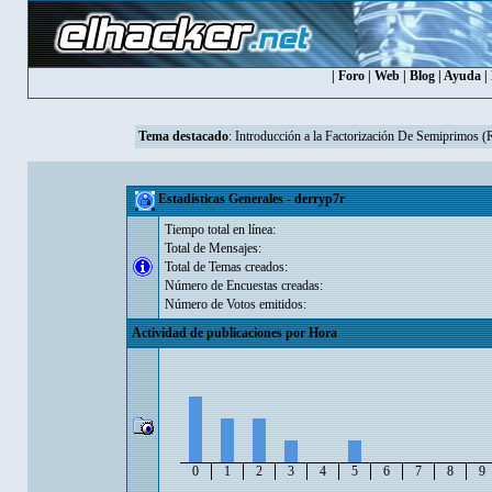
|
Foro
|
Web
|
Blog
|
Ayuda
|
Tema destacado
:
Introducción a la Factorización De Semiprimos 
Estadísticas Generales - derryp7r
Tiempo total en línea:
Total de Mensajes:
Total de Temas creados:
Número de Encuestas creadas:
Número de Votos emitidos:
Actividad de publicaciones por Hora
0
1
2
3
4
5
6
7
8
9