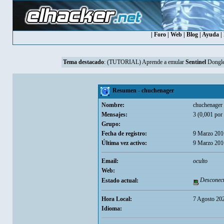
|
Foro
|
Web
|
Blog
|
Ayuda
|
Tema destacado
:
(TUTORIAL) Aprende a emular
Sentinel
Dongle
Resumen - chuchenager
Nombre:
chuchenager
Mensajes:
3 (0,001 por 
Grupo:
Fecha de registro:
9 Marzo 201
Última vez activo:
9 Marzo 201
Email:
oculto
Web:
Desconec
Estado actual:
Hora Local:
7 Agosto 20
Idioma: