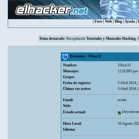
|
Foro
|
Web
|
Blog
|
Ayuda
|
Tema destacado
:
Recopilación
Tutoriales y Manuales Hacking
, 
Resumen - 33boy33
Nombre:
33boy33
Mensajes:
12 (0,003 por 
Grupo:
Fecha de registro:
5 Abril 2014,
Última vez activo:
3 Abril 2016,
Email:
oculto
Web:
Desconecta
Estado actual:
Hora Local:
10 Agosto 202
Idioma: