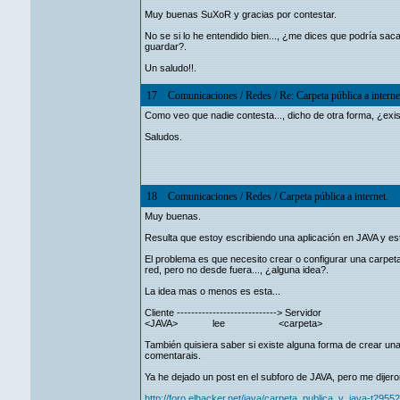
Muy buenas SuXoR y gracias por contestar.
No se si lo he entendido bien..., ¿me dices que podría saca
guardar?.
Un saludo!!.
17
Comunicaciones
/
Redes
/
Re: Carpeta pública a interne
Como veo que nadie contesta..., dicho de otra forma, ¿exis
Saludos.
18
Comunicaciones
/
Redes
/
Carpeta pública a internet.
Muy buenas.
Resulta que estoy escribiendo una aplicación en JAVA y es
El problema es que necesito crear o configurar una carpeta
red, pero no desde fuera..., ¿alguna idea?.
La idea mas o menos es esta...
Cliente ----------------------------> Servidor
<JAVA> lee <carpeta>
También quisiera saber si existe alguna forma de crear un
comentarais.
Ya he dejado un post en el subforo de JAVA, pero me dijer
http://foro.elhacker.net/java/carpeta_publica_y_java-t29552