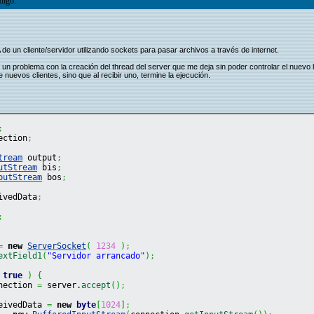
digo.
e un cliente/servidor utilizando sockets para pasar archivos a través de internet.
ngo un problema con la creación del thread del server que me deja sin poder controlar el nuevo
nuevos clientes, sino que al recibir uno, termine la ejecución.
;
ection
;
tream
 output
;
utStream
 bis
;
putStream
 bos
;
ivedData
;
;
=
new
ServerSocket
(
1234
)
;
extField1
(
"Servidor arrancado"
)
;
true
)
{
nection 
=
 server.
accept
(
)
;
eivedData 
=
new
byte
[
1024
]
;