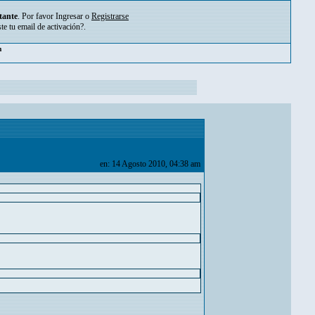
tante
. Por favor
Ingresar
o
Registrarse
ste tu
email de activación?
.
m
en: 14 Agosto 2010, 04:38 am