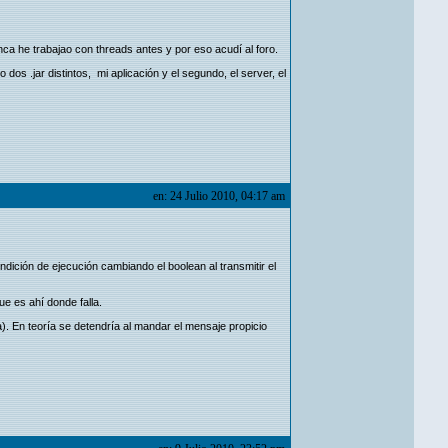
a he trabajao con threads antes y por eso acudí al foro.
s .jar distintos, mi aplicación y el segundo, el server, el
en: 24 Julio 2010, 04:17 am
ndición de ejecución cambiando el boolean al transmitir el
e es ahí donde falla.
). En teoría se detendría al mandar el mensaje propicio