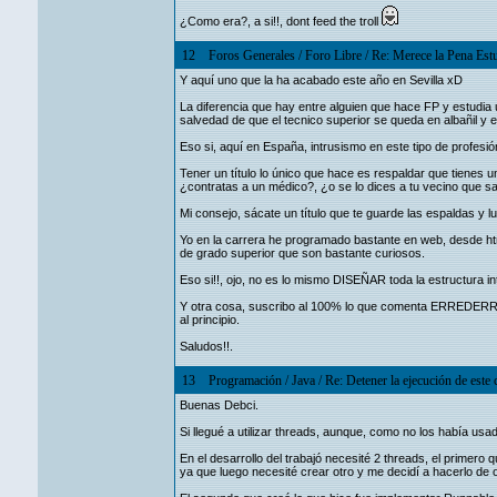
¿Como era?, a si!!, dont feed the troll
12
Foros Generales
/
Foro Libre
/
Re: Merece la Pena Estu
Y aquí uno que la ha acabado este año en Sevilla xD
La diferencia que hay entre alguien que hace FP y estudia u
salvedad de que el tecnico superior se queda en albañil y 
Eso si, aquí en España, intrusismo en este tipo de profesión
Tener un título lo único que hace es respaldar que tienes
¿contratas a un médico?, ¿o se lo dices a tu vecino que sa
Mi consejo, sácate un título que te guarde las espaldas y l
Yo en la carrera he programado bastante en web, desde htm
de grado superior que son bastante curiosos.
Eso si!!, ojo, no es lo mismo DISEÑAR toda la estructura 
Y otra cosa, suscribo al 100% lo que comenta ERREDERRE, 
al principio.
Saludos!!.
13
Programación
/
Java
/
Re: Detener la ejecución de este 
Buenas Debci.
Si llegué a utilizar threads, aunque, como no los había usad
En el desarrollo del trabajó necesité 2 threads, el primero
ya que luego necesité crear otro y me decidí a hacerlo de