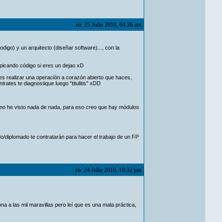
en: 25 Julio 2010, 04:36 am
digo) y un arquitecto (diseñar software)..., con la
e picando código si eres un dejao xD
es realizar una operación a corazón abierto que haces,
ates te diagnostique luego "titulitis" xDD
o no he visto nada de nada, para eso creo que hay módulos
/diplomado te contratarán para hacer el trabajo de un FP
en: 24 Julio 2010, 18:32 pm
na a las mil maravillas pero leí que es una mala práctica,