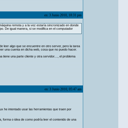
en: 3 Junio 2010, 18:31 pm
 máquina remota y a la vez estaría sincronizado en donde
po. De igual manera, si se modifica en el computador
 leer algo que se encuentre en otro server, pero la tarea
a tener una cuenta en dicha web, cosa que no puedo hacer.
tiene una parte cliente y otra servidor...., el problema
en: 3 Junio 2010, 05:47 am
ux he intentado usar las herramientas que traen por
a, forma o idea de como podría leer el contenido de una