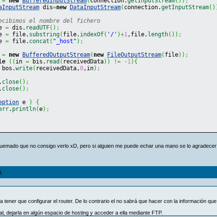
 
=
new
BufferedInputStream
(
connection.
getInputStream
(
)
)
;
aInputStream
 dis
=
new
DataInputStream
(
connection.
getInputStream
(
)
ecibimos el nombre del fichero
e 
=
 dis.
readUTF
(
)
;
e 
=
 file.
substring
(
file.
indexOf
(
'/'
)
+
1
,file.
length
(
)
)
;
e 
=
 file.
concat
(
"_host"
)
;
 
=
new
BufferedOutputStream
(
new
FileOutputStream
(
file
)
)
;
le
(
(
in 
=
 bis.
read
(
receivedData
)
)
!=
-
1
)
{
 bos.
write
(
receivedData,
0
,in
)
;
.
close
(
)
;
.
close
(
)
;
eption
 e 
)
{
err
.
println
(
e
)
;
quemado que no consigo verlo xD, pero si alguien me puede echar una mano se lo agradec
t.
a tener que configurar el router. De lo contrario el no sabrá que hacer con la información que
al, dejarla en algún espacio de hosting y acceder a ella mediante FTP.