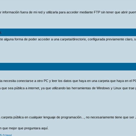
r información fuera de mi red y utilizarla para acceder mediante FTP sin tener que abrir puer
t.
te alguna forma de poder acceder a una carpeta/directorio, configurada previamente claro, si
ta necesita conectarse a otro PC y leer los datos que haya en una carpeta que haya en el P
 que sea pública a internet, ya que utilizando las herramientas de Windows y Linux que trae p
a carpeta pública en cualquier lenguaje de programación..., no necesariamente tiene que ser
on que mejor que preguntara aquí.
5.0.html