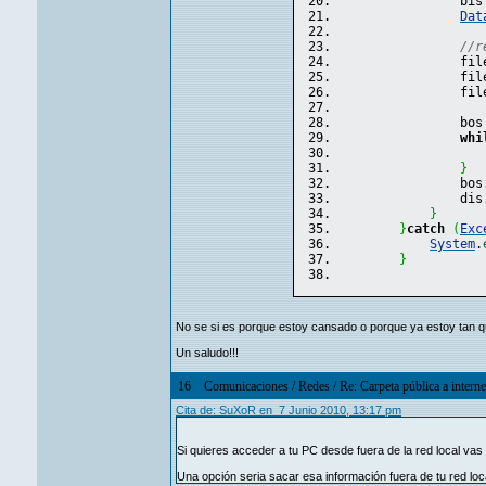
                bis
Dat
//r
                fil
                fil
                fil
                bos
whi
                   
}
                bos
                dis
}
}
catch
(
Exc
System
.
}
No se si es porque estoy cansado o porque ya estoy tan 
Un saludo!!!
16
Comunicaciones
/
Redes
/
Re: Carpeta pública a interne
Cita de: SuXoR en 7 Junio 2010, 13:17 pm
Si quieres acceder a tu PC desde fuera de la red local vas 
Una opción seria sacar esa información fuera de tu red loc