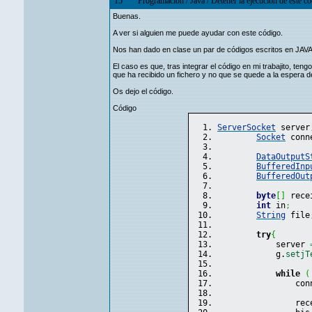
15
Programación
/
Java
/
Detener la ejecución de este có
Buenas.
A ver si alguien me puede ayudar con este código.
Nos han dado en clase un par de códigos escritos en JAVA d
El caso es que, tras integrar el código en mi trabajito, te
que ha recibido un fichero y no que se quede a la espera de 
Os dejo el código.
Código
ServerSocket
 server
Socket
 conn
DataOutputS
BufferedInp
BufferedOut
byte
[
]
 rece
int
 in
;
String
 file
try
{
            server 
            g.
setjT
while
(
                con
                rec