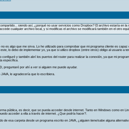
á compartido... siendo así, ¿porqué no usar servicios como Dropbox? El archivo estaría en la
ede cualquier archivo local, y si modificas el archivo se modificará también en el otro equi
no es algo que me sirva. Lo he utilizado para comprobar que mi programa cliente es capaz de
n este, lo debo de implementar yo, ya que si utilizo dropbox (entre otros) obligo al usuario 
configuré y también abrí los puertos del router para realizar la conexión, ya que mi programa 
a específica.
, preguntaré por ahí a ver si alguien me puede ayudar.
n JAVA, le agradecería que lo escribiera.
orma pública, es decir, que se pueda acceder desde internet. Tanto en Windows como en Lin
 puedo acceder a ella a través de internet. ¿Que podría hacer?.
ido de esa carpeta desde un programa escrito en JAVA, ¿alguien tiene/sabe alguna alternativ