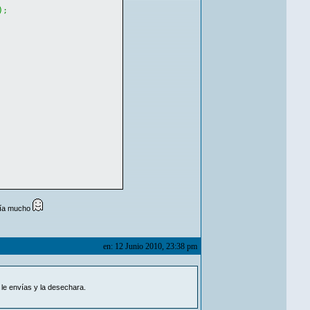
)
;
ería mucho
en: 12 Junio 2010, 23:38 pm
 le envías y la desechara.