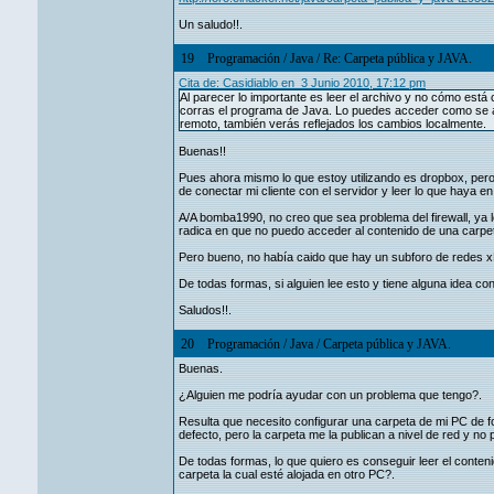
Un saludo!!.
19
Programación
/
Java
/
Re: Carpeta pública y JAVA.
Cita de: Casidiablo en 3 Junio 2010, 17:12 pm
Al parecer lo importante es leer el archivo y no cómo est
corras el programa de Java. Lo puedes acceder como se acc
remoto, también verás reflejados los cambios localmente.
Buenas!!
Pues ahora mismo lo que estoy utilizando es dropbox, pero 
de conectar mi cliente con el servidor y leer lo que haya e
A/A bomba1990, no creo que sea problema del firewall, ya lo 
radica en que no puedo acceder al contenido de una carpet
Pero bueno, no había caido que hay un subforo de redes xD
De todas formas, si alguien lee esto y tiene alguna idea co
Saludos!!.
20
Programación
/
Java
/
Carpeta pública y JAVA.
Buenas.
¿Alguien me podría ayudar con un problema que tengo?.
Resulta que necesito configurar una carpeta de mi PC de f
defecto, pero la carpeta me la publican a nivel de red y no
De todas formas, lo que quiero es conseguir leer el conten
carpeta la cual esté alojada en otro PC?.