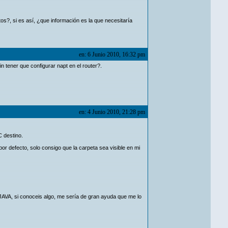
tos?, si es así, ¿que información es la que necesitaría
en: 6 Junio 2010, 16:32 pm
n tener que configurar napt en el router?.
en: 4 Junio 2010, 21:28 pm
C destino.
or defecto, solo consigo que la carpeta sea visible en mi
 JAVA, si conoceis algo, me sería de gran ayuda que me lo