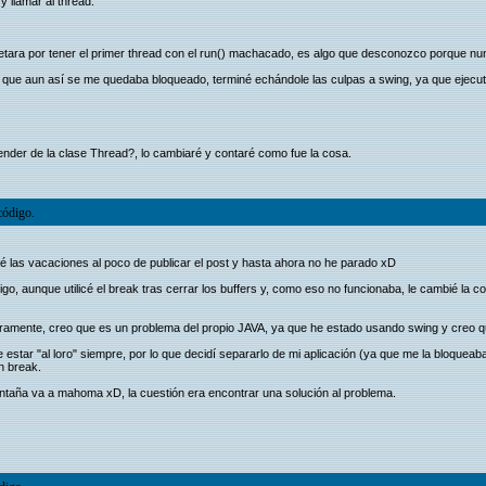
 llamar al thread:
ara por tener el primer thread con el run() machacado, es algo que desconozco porque nunc
que aun así se me quedaba bloqueado, terminé echándole las culpas a swing, ya que ejecuto do
der de la clase Thread?, lo cambiaré y contaré como fue la cosa.
código.
 las vacaciones al poco de publicar el post y hasta ahora no he parado xD
o, aunque utilicé el break tras cerrar los buffers y, como eso no funcionaba, le cambié la co
eramente, creo que es un problema del propio JAVA, ya que he estado usando swing y creo qu
tar "al loro" siempre, por lo que decidí separarlo de mi aplicación (ya que me la bloqueaba
un break.
ntaña va a mahoma xD, la cuestión era encontrar una solución al problema.