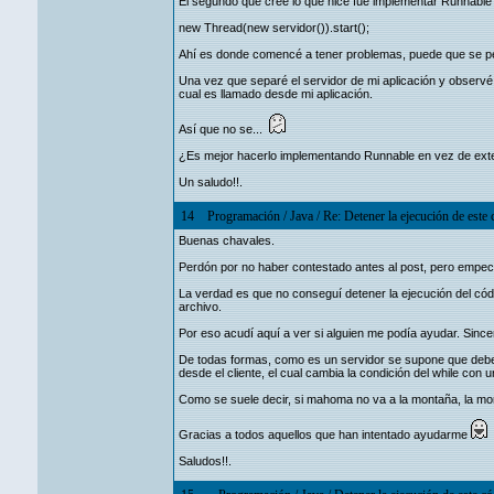
El segundo que creé lo que hice fue implementar Runnable y
new Thread(new servidor()).start();
Ahí es donde comencé a tener problemas, puede que se pet
Una vez que separé el servidor de mi aplicación y observé 
cual es llamado desde mi aplicación.
Así que no se...
¿Es mejor hacerlo implementando Runnable en vez de exten
Un saludo!!.
14
Programación
/
Java
/
Re: Detener la ejecución de este 
Buenas chavales.
Perdón por no haber contestado antes al post, pero empecé
La verdad es que no conseguí detener la ejecución del códig
archivo.
Por eso acudí aquí a ver si alguien me podía ayudar. Sinc
De todas formas, como es un servidor se supone que debe es
desde el cliente, el cual cambia la condición del while con 
Como se suele decir, si mahoma no va a la montaña, la mo
Gracias a todos aquellos que han intentado ayudarme
Saludos!!.