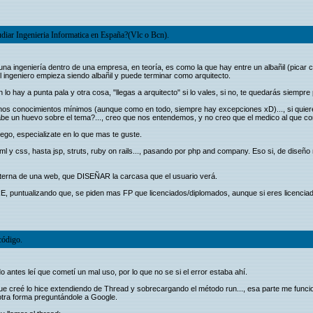
diar Ingenieria Informatica en España?(Vlc o Bcn).
na ingeniería dentro de una empresa, en teoría, es como la que hay entre un albañil (picar co
el ingeniero empieza siendo albañil y puede terminar como arquitecto.
 lo hay a punta pala y otra cosa, "llegas a arquitecto" si lo vales, si no, te quedarás siempr
 unos conocimientos mínimos (aunque como en todo, siempre hay excepciones xD)..., si quier
be un huevo sobre el tema?..., creo que nos entendemos, y no creo que el medico al que contr
uego, especializate en lo que mas te guste.
l y css, hasta jsp, struts, ruby on rails..., pasando por php and company. Eso si, de diseñ
interna de una web, que DISEÑAR la carcasa que el usuario verá.
puntualizando que, se piden mas FP que licenciados/diplomados, aunque si eres licenciado
código.
o antes leí que cometí un mal uso, por lo que no se si el error estaba ahí.
 que creé lo hice extendiendo de Thread y sobrecargando el método run..., esa parte me funcio
 otra forma preguntándole a Google.