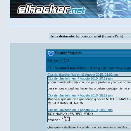
Tema destacado
:
Introducción a
Git
(Primera Parte)
Mostrar Mensajes
Páginas:
1
[
2
]
3
11
Seguridad Informática
/
Hacking
/
Re: Soy nuevo Algui
Cita de: dazoverride en 11 Agosto 2010, 01:02 am
Cita de: Javitohh en 7 Agosto 2010, 20:19 pm
yo ya mande el troyano a uno para probarlo y lo que no se 
para empezar podrias hacer las pruebas contigo mismo en 
Cita de: Javitohh en 7 Agosto 2010, 20:19 pm
Bueno al que me dice que tengo q hacer MUCHISIMAS 
MUCHISIMAS DE NADA
Cita de: Javitohh en 7 Agosto 2010, 20:19 pm
SOY NUEVO LES RECUERDO
enserio?
Que ganas de llenar los posts con respuestas absurdas...