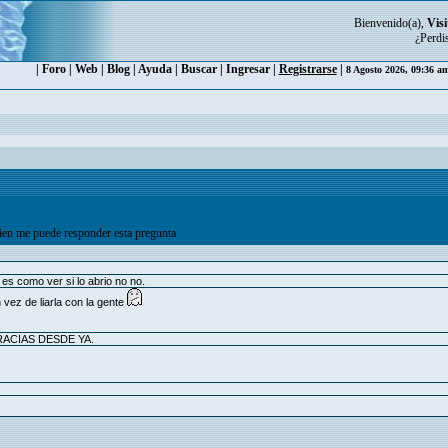
Bienvenido(a),
Visi
¿Perdi
|
Foro
|
Web
|
Blog
|
Ayuda
|
Buscar
|
Ingresar
|
Registrarse
|
8 Agosto 2026, 09:36 a
en me puede responder esta pregunta
es como ver si lo abrio no no.
vez de liarla con la gente
GRACIAS DESDE YA.