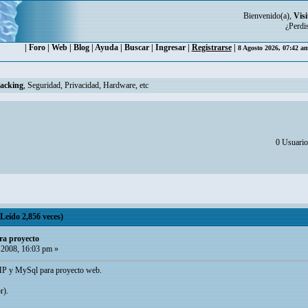
Bienvenido(a),
Visi
¿Perdi
|
Foro
|
Web
|
Blog
|
Ayuda
|
Buscar
|
Ingresar
|
Registrarse
|
8 Agosto 2026, 07:42 a
Hacking
, Seguridad, Privacidad, Hardware, etc
0 Usuarios
Leído 2,856 veces)
ra proyecto
 2008, 16:03 pm »
PHP y MySql para proyecto web.
r).