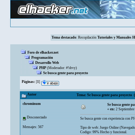
Tema destacado
:
Recopilación
Tutoriales y Manuales 
Foro de elhacker.net
Programación
Desarrollo Web
PHP
(Moderador:
#!drvy
)
Se busca gente para proyecto
Páginas:
[
1
]
Autor
Tema: Se busca gente para proyecto (
chrominum
Se busca gente pa
«
en:
2 Septiembre
Desconectado
Se busca gente con experiencia con 
Mensajes: 567
Tipo de web: Juego Online (Navegado
Codigo: 99% Hecho y funcional.