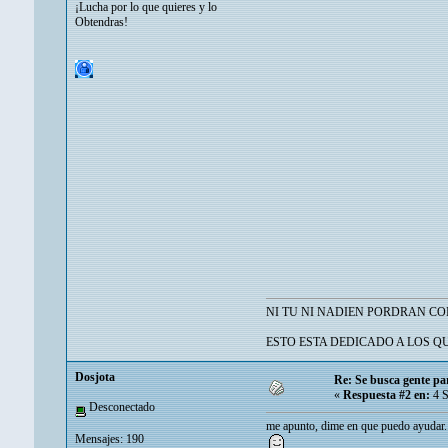
¡Lucha por lo que quieres y lo
Obtendras!
NI TU NI NADIEN PORDRAN CO
ESTO ESTA DEDICADO A LOS Q
Dosjota
Re: Se busca gente pa
«
Respuesta #2 en:
4 S
Desconectado
me apunto, dime en que puedo ayudar.
Mensajes: 190