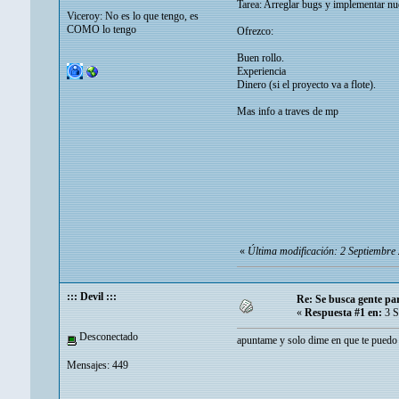
Tarea: Arreglar bugs y implementar nu
Viceroy: No es lo que tengo, es
COMO lo tengo
Ofrezco:
Buen rollo.
Experiencia
Dinero (si el proyecto va a flote).
Mas info a traves de mp
«
Última modificación: 2 Septiembr
::: Devil :::
Re: Se busca gente pa
«
Respuesta #1 en:
3 S
Desconectado
apuntame y solo dime en que te puedo
Mensajes: 449