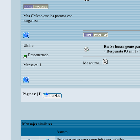
Mas Chileno que los porotos con
longaniza...
Uhiho
Re: Se busca gente pa
«
Respuesta #3 en:
17 
Desconectado
Me apunto...
Mensajes: 1
Páginas:
[
1
]
Mensajes similares
Asunto
Se busca gente para crear teléfonos móviles