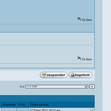
En línea
En línea
Ir a:
Respuestas
Vistas
Último mensaje
27 Enero 2012, 00:21 am