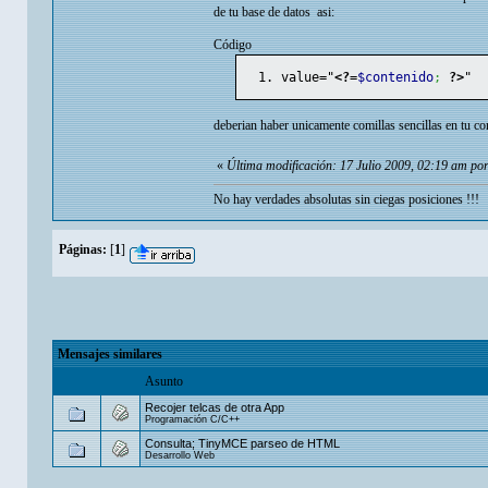
de tu base de datos asi:
Código
value="
<?=
$contenido
;
?>
"
deberian haber unicamente comillas sencillas en tu co
«
Última modificación: 17 Julio 2009, 02:19 am por
No hay verdades absolutas sin ciegas posiciones !!!
Páginas:
[
1
]
Mensajes similares
Asunto
Recojer telcas de otra App
Programación C/C++
Consulta; TinyMCE parseo de HTML
Desarrollo Web