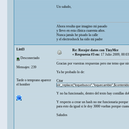
Un saludo,
Ahora resulta que imagino mi pasado
y llevo en esta clínica cuarenta años.
Nunca jamás he pisado la calle
y el electroshock ha sido mi padre
Littl3
Re: Recojer datos con TinyMce
«
Respuesta #3 en:
17 Julio 2009, 00:0
Desconectado
Gracias por vuestras respuestas pero me temo que nin
Mensajes: 239
Ya he probado lo de:
Tarde o temprano aparece
Citar
el hombre
str_replace("loquebusco","loquecambio",$contenido
Y no ha funcionado, dentro del texto hay comillas do
Y respecto a crear un hash no me funcionaria porque 
para esto da igual si le doy 3000 vueltas porque cuan
Saludos