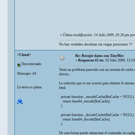
«
Última modificación: 14 Julio 2009, 20:20 pm por
No hay verdades absolutas sin ciegas posiciones !!!
^Cloud^
Re: Recojer datos con TinyMce
«
Respuesta #2 en:
16 Julio 2009, 13:1
Desconectado
Tenía un problema parecido con un sistema de cache 
Mensajes: 64
drivers.
La solución que se me ocurrio para obtener lo mismo 
La tierra es plana.
html.
private function _encodeCache($toCache = NULL) 
return base64_encode($toCache);
}
private function _decodeCache($inCache = NULL) 
return base64_decode($inCache);
}
De esta forma puedo almacenar el contenido en cualqu