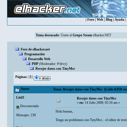
|
Foro
|
Web
|
Blog
|
Ayuda
|
Tema destacado
:
Únete al
Grupo Steam
elhacker.NET
Foro de elhacker.net
Programación
Desarrollo Web
PHP
(Moderador:
#!drvy
)
Recojer datos con TinyMce
Páginas:
[
1
]
Autor
Tema: Recojer datos con TinyMce (Leído 8,958 vec
Littl3
Recojer datos con TinyMce
«
en:
14 Julio 2009, 05:16 am »
Desconectado
Hola buenas,
Mensajes: 239
Tengo un problemon con TinyMce... el editor de t