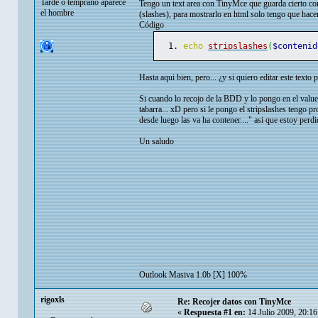
Tarde o temprano aparece
Tengo un text area con TinyMce que guarda cierto con
el hombre
(slashes), para mostrarlo en html solo tengo que hace
Código
echo
stripslashes
(
$contenid
Hasta aqui bien, pero... ¿y si quiero editar este tex
Si cuando lo recojo de la BDD y lo pongo en el value
tabarra... xD pero si le pongo el stripslashes tengo p
desde luego las va ha contener...." asi que estoy perdi
Un saludo
Outlook Masiva 1.0b [X] 100%
rigoxls
Re: Recojer datos con TinyMce
«
Respuesta #1 en:
14 Julio 2009, 20:1