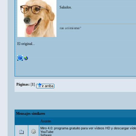
Saludos.
ede admirarte mas de lo que tu te admiras a ti mismo"
El original...
Páginas:
[
1
]
Mensajes similares
Asunto
Miro 4.0: programa gratuito para ver vídeos HD y descargar víd
YouTube
Software