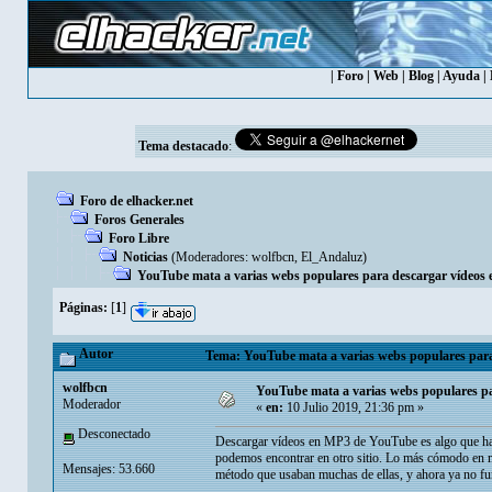
|
Foro
|
Web
|
Blog
|
Ayuda
|
Tema destacado
:
Foro de elhacker.net
Foros Generales
Foro Libre
Noticias
(Moderadores:
wolfbcn
,
El_Andaluz
)
YouTube mata a varias webs populares para descargar vídeos
Páginas:
[
1
]
Autor
Tema: YouTube mata a varias webs populares para
wolfbcn
YouTube mata a varias webs populares p
Moderador
«
en:
10 Julio 2019, 21:36 pm »
Desconectado
Descargar vídeos en MP3 de YouTube es algo que hace
podemos encontrar en otro sitio. Lo más cómodo en 
Mensajes: 53.660
método que usaban muchas de ellas, y ahora ya no fu