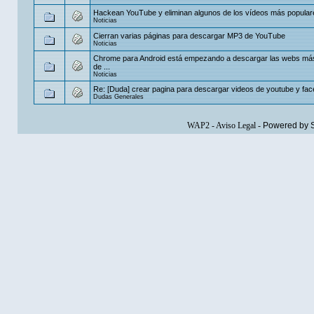
Hackean YouTube y eliminan algunos de los vídeos más popular
Noticias
Cierran varias páginas para descargar MP3 de YouTube
Noticias
Chrome para Android está empezando a descargar las webs má
de ...
Noticias
Re: [Duda] crear pagina para descargar videos de youtube y fa
Dudas Generales
WAP2
-
Aviso Legal
-
Powered by 