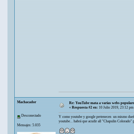
Machacador
Re: YouTube mata a varias webs populare
«
Respuesta #2 en:
10 Julio 2019, 23:12 pm
Desconectado
Y como youtube y google pertenecen un mismo dueño, 
youtube... habrá que acudir all "Chapulin Colorado" pa
Mensajes: 5.035