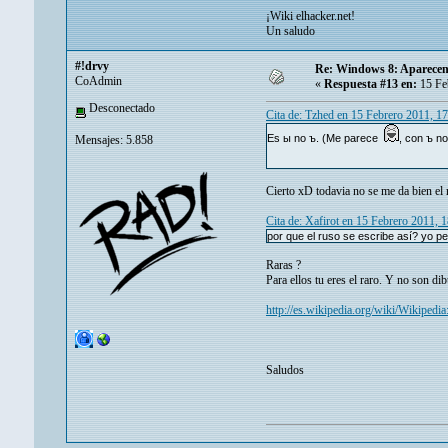
¡Wiki elhacker.net!
Un saludo
#!drvy
Re: Windows 8: Aparecen
CoAdmin
«
Respuesta #13 en:
15 Fe
Desconectado
Cita de: Tzhed en 15 Febrero 2011, 1
Es ы no ъ. (Me parece
, con ъ no
Mensajes: 5.858
Cierto xD todavia no se me da bien el
Cita de: Xafirot en 15 Febrero 2011, 
por que el ruso se escribe así? yo pe
Raras ?
Para ellos tu eres el raro. Y no son di
http://es.wikipedia.org/wiki/Wikiped
Saludos