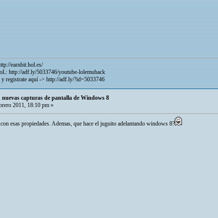
ttp://earnbit.hol.es/
LoL:
http://adf.ly/5033746/youtube-lolemuhack
 y registrate aquí ->
http://adf.ly/?id=5033746
 nuevas capturas de pantalla de Windows 8
rero 2011, 18:10 pm »
 con esas propiedades. Ademas, que hace el juguito adelantando windows 8?