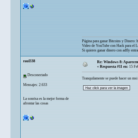
Página para ganar Bitcoins y Dinero:
h
Video de YouTube con Hack para el 
Si quieres ganar dinero con adfly entra
raul338
Re: Windows 8: Aparecen
«
Respuesta #11 en:
15 Feb
Desconectado
Tranquilamente se puede hacer un msi
Mensajes: 2.633
La sonrisa es la mejor forma de
afrontar las cosas