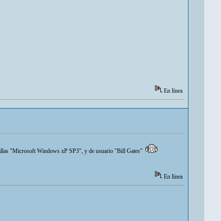
En línea
ntallas "Microsoft Windows xP SP3", y de usuario "Bill Gates"
En línea