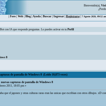
Bienvenido(a),
Visi
¿Perdi
|
Foro
|
Web
|
Blog
|
Ayuda
|
Buscar
|
Ingresar
|
Registrarse
|
7 Agosto 2026, 09:52 a
n Bot con IA que responde preguntas. Lo puedes activar en tu
Perfil
dows 8
pturas de pantalla de Windows 8 (Leído 10,873 veces)
 nuevas capturas de pantalla de Windows 8
brero 2011, 18:05 pm »
aba que el japones y otras culturas raras eran las unicas que escribian con otros dibujos. xD con 