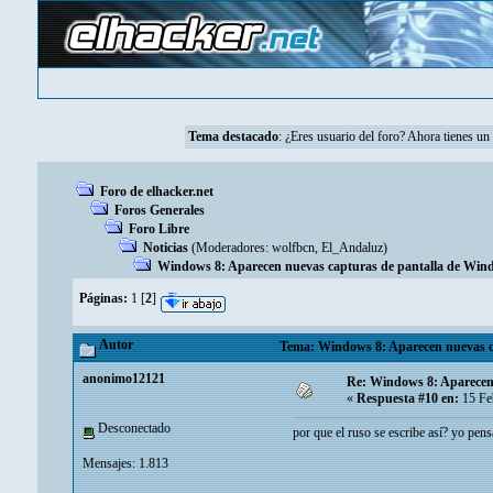
Tema destacado
: ¿Eres usuario del foro? Ahora tienes u
Foro de elhacker.net
Foros Generales
Foro Libre
Noticias
(Moderadores:
wolfbcn
,
El_Andaluz
)
Windows 8: Aparecen nuevas capturas de pantalla de Win
Páginas:
1
[
2
]
Autor
Tema: Windows 8: Aparecen nuevas ca
anonimo12121
Re: Windows 8: Aparecen
«
Respuesta #10 en:
15 Fe
Desconectado
por que el ruso se escribe así? yo pens
Mensajes: 1.813