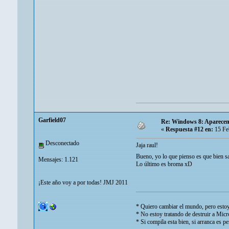
Garfield07
Re: Windows 8: Aparecen
«
Respuesta #12 en:
15 Fe
Desconectado
Jaja raul!
Bueno, yo lo que pienso es que bien s
Mensajes: 1.121
Lo último es broma xD
¡Este año voy a por todas! JMJ 2011
* Quiero cambiar el mundo, pero estoy
* No estoy tratando de destruir a Micro
* Si compila esta bien, si arranca es pe