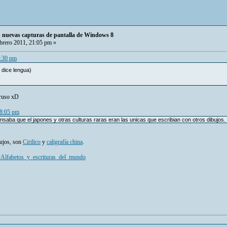
 nuevas capturas de pantalla de Windows 8
brero 2011, 21:05 pm »
7:30 pm
 dice lengua)
 ruso xD
18:05 pm
nsaba que el japones y otras culturas raras eran las unicas que escribian con otros dibujos. 
bujos, son
Cirilico
y
caligrafía china
.
ia:Alfabetos_y_escrituras_del_mundo