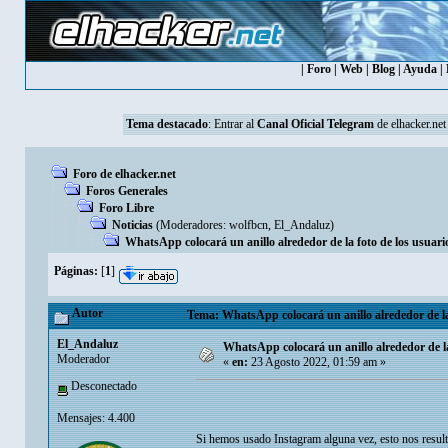
|
Foro
|
Web
|
Blog
|
Ayuda
|
Tema destacado
: Entrar al
Canal Oficial Telegram
de elhacker.net
Foro de elhacker.net
Foros Generales
Foro Libre
Noticias
(Moderadores:
wolfbcn
,
El_Andaluz
)
WhatsApp colocará un anillo alrededor de la foto de los usuario
Páginas:
[
1
]
Autor
Tema: WhatsApp colocará un anillo alrededor de la f
El_Andaluz
WhatsApp colocará un anillo alrededor de la 
Moderador
«
en:
23 Agosto 2022, 01:59 am »
Desconectado
Mensajes: 4.400
Si hemos usado Instagram alguna vez, esto nos result