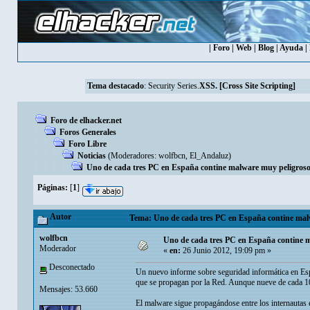
|
Foro
|
Web
|
Blog
|
Ayuda
|
Tema destacado
:
Security Series.
XSS. [Cross Site Scripting]
Foro de elhacker.net
Foros Generales
Foro Libre
Noticias
(Moderadores:
wolfbcn
,
El_Andaluz
)
Uno de cada tres PC en España contine malware muy peligros
Páginas:
[
1
]
Autor
Tema: Uno de cada tres PC en España contine malw
wolfbcn
Uno de cada tres PC en España contine 
Moderador
«
en:
26 Junio 2012, 19:09 pm »
Desconectado
Un nuevo informe sobre seguridad informática en Esp
que se propagan por la Red. Aunque nueve de cada 10 
Mensajes: 53.660
El malware sigue propagándose entre los internautas e